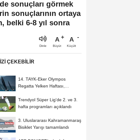
ede sonuçları görmek
rin sonuçlarının ortaya
 belki 6-8 yıl sonra
A
A
Büyüt
Küçült
Dinle
IZI ÇEKEBILIR
14. TAYK-Eker Olympos
Regatta Yelken Haftası,
İstanbul'da başladı
Trendyol Süper Lig'de 2. ve 3.
hafta programları açıklandı
3. Uluslararası Kahramanmaraş
Bisiklet Yarışı tamamlandı