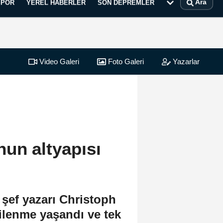
Ara
SPOR
YEREL HABERLER
SON DEPREMLER
Video Galeri
Foto Galeri
Yazarlar
un altyapısı
şef yazarı Christoph
ilenme yaşandı ve tek