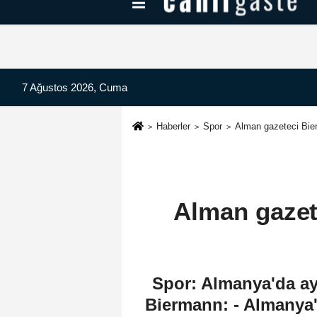
Kayseri Haberleri
Can Radyo Dinle
7 Ağustos 2026, Cuma
Haberler
Spor
Alman gazeteci Bier
Alman gazet
Spor: Almanya'da ay
Biermann: - Almanya'