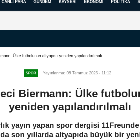
CANLI PARA
GÜNDEM
KAYSERI
EKONOMI
POLITIKA
Künye
İletişim
Yayın İlkelerimiz
mann: Ülke futbolunun altyapısı yeniden yapılandırılmalı
Yayınlanma: 08 Temmuz 2026 - 11:12
SPOR
eci Biermann: Ülke futbolun
yeniden yapılandırılmalı
lık yayın yapan spor dergisi 11Freunde 
da son yıllarda altyapıda büyük bir yen