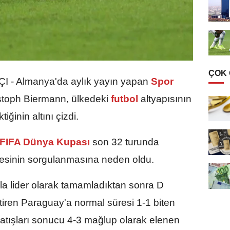
ÇOK
 - Almanya'da aylık yayın yapan
Spor
stoph Biermann, ülkedeki
futbol
altyapısının
iğinin altını çizdi.
FIFA Dünya Kupası
son 32 turunda
itesinin sorgulanmasına neden oldu.
a lider olarak tamamladıktan sonra D
tiren Paraguay'a normal süresi 1-1 biten
atışları sonucu 4-3 mağlup olarak elenen