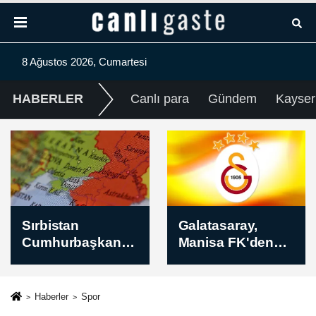
8 Ağustos 2026, Cumartesi
HABERLER
Canlı para
Gündem
Kayser
Galatasaray,
Tunceli'de
Manisa FK'den
MamekiFest
Umut Erdem'i
kapsamında
kadrosuna kattı
Rabat Vadisi'ne
gezi düzenlendi
Haberler
Spor