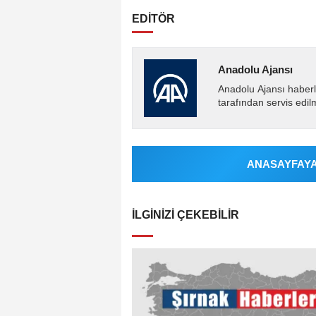
EDİTÖR
Anadolu Ajansı
Anadolu Ajansı haberl
tarafından servis edil
ANASAYFAYA 
İLGINIZI ÇEKEBILIR