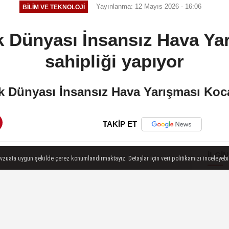
Yayınlanma: 12 Mayıs 2026 - 16:06
BILIM VE TEKNOLOJI
k Dünyası İnsansız Hava Ya
sahipliği yapıyor
 Dünyası İnsansız Hava Yarışması Koca
TAKİP ET
İLGIN
evzuata uygun şekilde çerez konumlandırmaktayız. Detaylar için veri politikamızı inceleyebili