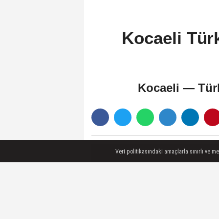
Kocaeli Tür
Kocaeli — Türk
Veri politikasındaki amaçlarla sınırlı ve m