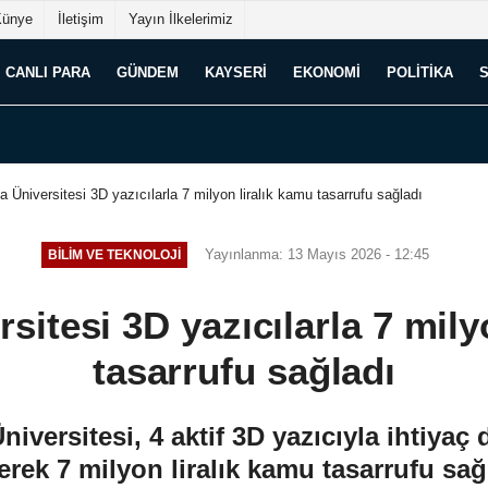
Künye
İletişim
Yayın İlkelerimiz
CANLI PARA
GÜNDEM
KAYSERI
EKONOMI
POLITIKA
Üniversitesi 3D yazıcılarla 7 milyon liralık kamu tasarrufu sağladı
Yayınlanma: 13 Mayıs 2026 - 12:45
BILIM VE TEKNOLOJI
itesi 3D yazıcılarla 7 mily
tasarrufu sağladı
ersitesi, 4 aktif 3D yazıcıyla ihtiya
erek 7 milyon liralık kamu tasarrufu sağ