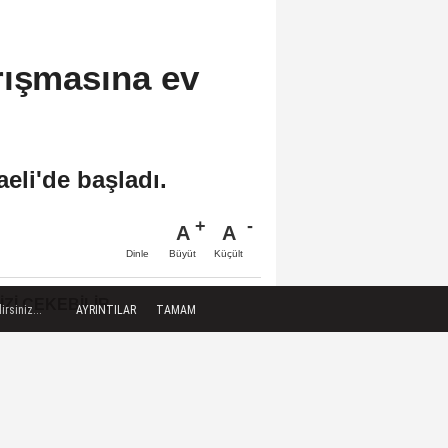
rışmasına ev
eli'de başladı.
A
A
Büyüt
Küçült
Dinle
IZI ÇEKEBILIR
rsiniz...
AYRINTILAR
TAMAM
TEKNOFEST Drone
Şampiyonasının birinci etabı
yarın Şırnak'ta başlıyor
TÜBİTAK destekli projeye