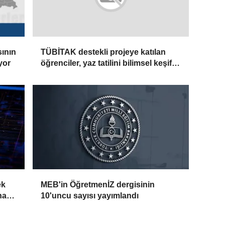
ının
TÜBİTAK destekli projeye katılan
yor
öğrenciler, yaz tatilini bilimsel keşifle
değerlendiriyor
ek
MEB'in ÖğretmenİZ dergisinin
na
10'uncu sayısı yayımlandı