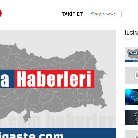
TAKİP ET
İLGIN