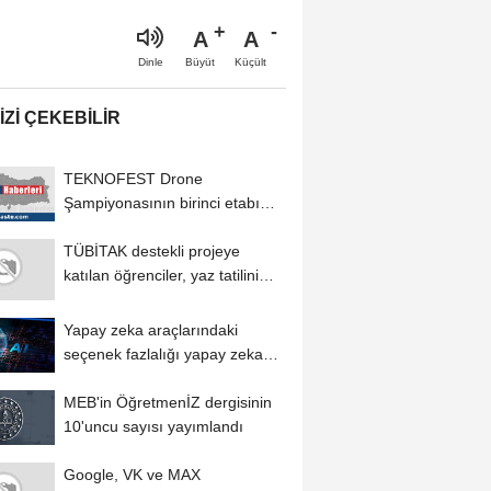
A
A
Büyüt
Küçült
Dinle
IZI ÇEKEBILIR
TEKNOFEST Drone
Şampiyonasının birinci etabı
yarın Şırnak'ta başlıyor
TÜBİTAK destekli projeye
katılan öğrenciler, yaz tatilini
bilimsel...
Yapay zeka araçlarındaki
seçenek fazlalığı yapay zeka
yorgunluğuna...
MEB'in ÖğretmenİZ dergisinin
10'uncu sayısı yayımlandı
Google, VK ve MAX