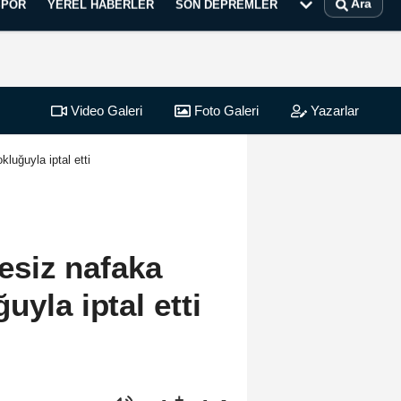
Ara
SPOR
YEREL HABERLER
SON DEPREMLER
Video Galeri
Foto Galeri
Yazarlar
uğuyla iptal etti
esiz nafaka
uyla iptal etti