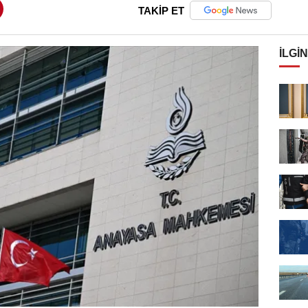
TAKİP ET
İLGIN