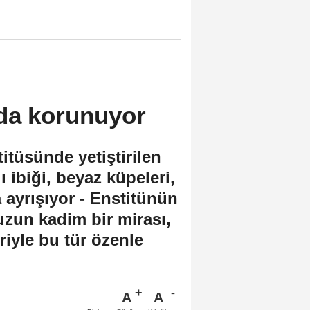
da korunuyor
tüsünde yetiştirilen
 ibiği, beyaz küpeleri,
a ayrışıyor - Enstitünün
uzun kadim bir mirası,
riyle bu tür özenle
A
A