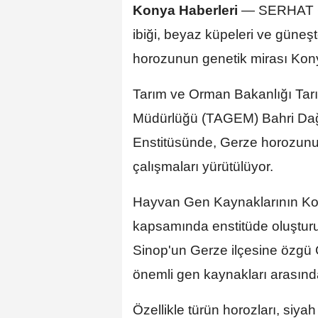
Konya Haberleri
— SERHAT ÇE
ibiği, beyaz küpeleri ve güneşt
horozunun genetik mirası Kon
Tarım ve Orman Bakanlığı Tarım
Müdürlüğü (TAGEM) Bahri Dağd
Enstitüsünde, Gerze horozunun 
çalışmaları yürütülüyor.
Hayvan Gen Kaynaklarının Koru
kapsamında enstitüde oluşturul
Sinop'un Gerze ilçesine özgü G
önemli gen kaynakları arasınd
Özellikle türün horozları, siya