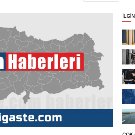
İLGIN
ÇOK