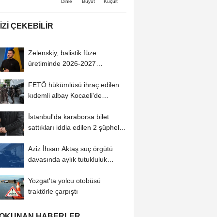
Büyüt
Küçült
Dinle
IZI ÇEKEBILIR
Zelenskiy, balistik füze
üretiminde 2026-2027
döneminde ilk sonuçları...
FETÖ hükümlüsü ihraç edilen
kıdemli albay Kocaeli'de
yakalandı
İstanbul'da karaborsa bilet
sattıkları iddia edilen 2 şüpheli
tutuklandı
Aziz İhsan Aktaş suç örgütü
davasında aylık tutukluluk
incelemesi...
Yozgat'ta yolcu otobüsü
traktörle çarpıştı
 OKUNAN HABERLER