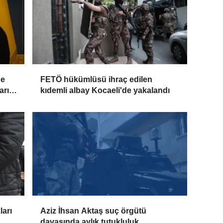
de
FETÖ hükümlüsü ihraç edilen
arı
kıdemli albay Kocaeli'de yakalandı
ları
Aziz İhsan Aktaş suç örgütü
davasında aylık tutukluluk