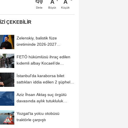
A
A
Büyüt
Küçült
Dinle
IZI ÇEKEBILIR
Zelenskiy, balistik füze
üretiminde 2026-2027
döneminde ilk sonuçları...
FETÖ hükümlüsü ihraç edilen
kıdemli albay Kocaeli'de
yakalandı
İstanbul'da karaborsa bilet
sattıkları iddia edilen 2 şüpheli
tutuklandı
Aziz İhsan Aktaş suç örgütü
davasında aylık tutukluluk
incelemesi...
Yozgat'ta yolcu otobüsü
traktörle çarpıştı