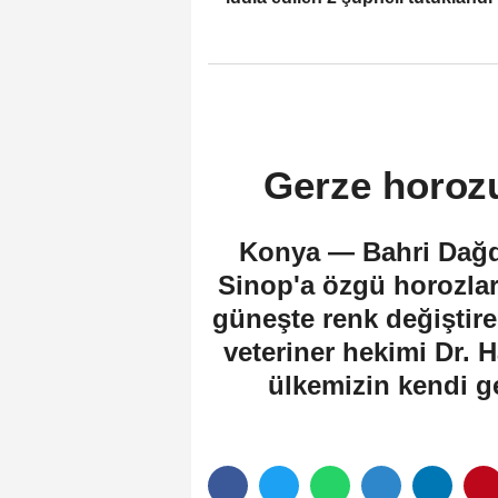
Gerze horoz
Konya — Bahri Dağda
Sinop'a özgü horozlar,
güneşte renk değiştiren
veteriner hekimi Dr. 
ülkemizin kendi ge