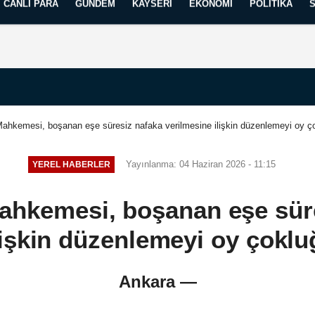
CANLI PARA
GÜNDEM
KAYSERI
EKONOMI
POLITIKA
Künye
İletişim
Yayın İlkelerimiz
hkemesi, boşanan eşe süresiz nafaka verilmesine ilişkin düzenlemeyi oy çokl
Yayınlanma: 04 Haziran 2026 - 11:15
YEREL HABERLER
hkemesi, boşanan eşe sür
işkin düzenlemeyi oy çokluğ
Ankara —