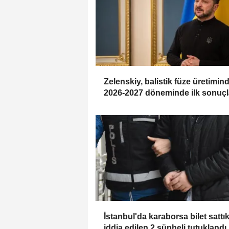
Zelenskiy, balistik füze üretimin
2026-2027 döneminde ilk sonuçl
beklediklerini belirtti
İstanbul'da karaborsa bilet sattık
iddia edilen 2 şüpheli tutuklandı