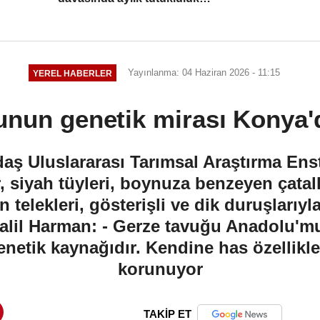
incelemesi yapıldı
Yayınlanma: 04 Haziran 2026 - 11:15
YEREL HABERLER
unun genetik mirası Konya'
ş Uluslararası Tarımsal Araştırma Ensti
 siyah tüyleri, boynuza benzeyen çatallı
 telekleri, gösterişli ve dik duruşlarıyl
Halil Harman: - Gerze tavuğu Anadolu'm
netik kaynağıdır. Kendine has özellikle
korunuyor
TAKİP ET