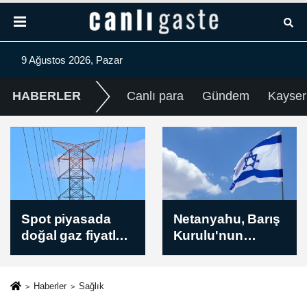
9 Ağustos 2026, Pazar
HABERLER
Canlı para
Gündem
Kayser
Netanyahu, Barış
Husiler, Yemen'in
Kurulu'nun
güneybatısındaki
açıkladığı
El-Muha bölgesini
Gazze’deki
füze ve İHA'larla
ateşkesin ikinci
hedef aldı
Haberler
Sağlık
aşaması planını
(GÜNCELLEME)