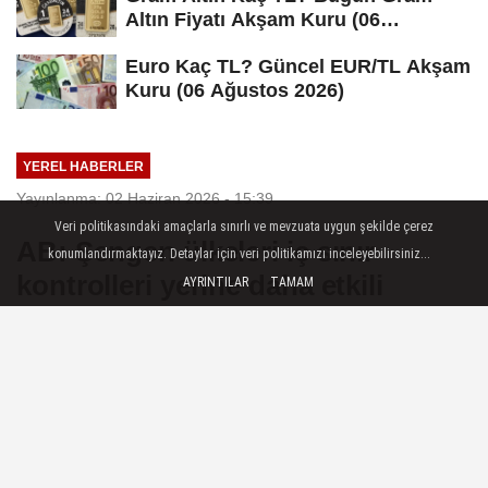
Altın Fiyatı Akşam Kuru (06
Ağustos...
Euro Kaç TL? Güncel EUR/TL Akşam
Kuru (06 Ağustos 2026)
YEREL HABERLER
Yayınlanma: 02 Haziran 2026 - 15:39
Veri politikasındaki amaçlarla sınırlı ve mevzuata uygun şekilde çerez
AB: Şengen ülkeleri iç sınır
konumlandırmaktayız. Detaylar için veri politikamızı inceleyebilirsiniz...
kontrolleri yerine daha etkili
AYRINTILAR
TAMAM
alternatifleri değerlendirmeli
Brüksel — Avrupa Birliği (AB)
Komisyonu, 9 Şengen ülkesinde 12
aydan uzun süredir devam eden iç sınır
kontrollerine ilişkin yaptığı açıklamada,