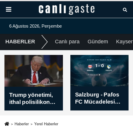
6 Ağustos 2026, Perşembe
HABERLER
Canlı para
Gündem
Kayser
Salzburg - Pafos
Suça sürüklenen
FC Mücadelesi
çocuklara ilişkin
Sona Erdi - Skor:
düzenlemeleri
1-0
içeren kanun
teklifi TBMM
Haberler
Yerel Haberler
Genel Kurulunda