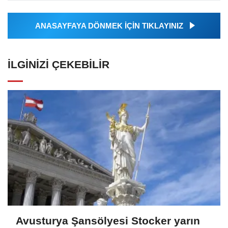
tarafından geçilen tüm...
ANASAYFAYA DÖNMEK İÇİN TIKLAYINIZ
İLGINIZI ÇEKEBILIR
Avusturya Şansölyesi Stocker yarın