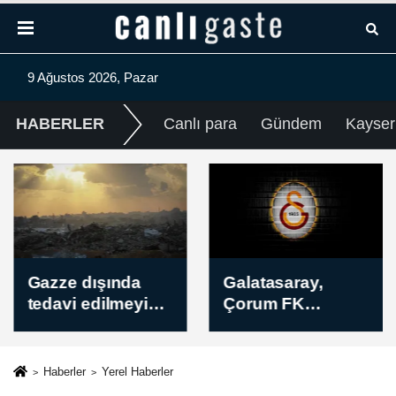
9 Ağustos 2026, Pazar
HABERLER
Canlı para
Gündem
Kayser
Gazze dışında
Galatasaray,
tedavi edilmeyi
Çorum FK
bekleyen hasta
maçının
ve yaralılar, sınır
hazırlıklarını
kapılarının
sürdürdü
Haberler
Yerel Haberler
açılmasını istiyor