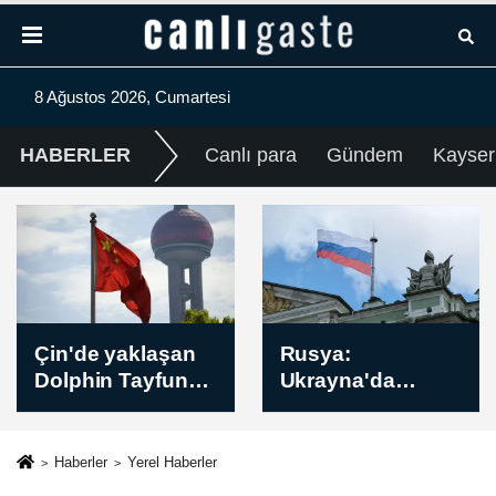
8 Ağustos 2026, Cumartesi
HABERLER
Canlı para
Gündem
Kayser
Çeyrek Altın Kaç
Rusya:
TL? Bugün
Ukrayna'da
Çeyrek Altın
Harkiv
Fiyatı Öğle Kuru
bölgesindeki
(08 Ağustos 2026)
İvanovka
Haberler
Yerel Haberler
yerleşim yeri