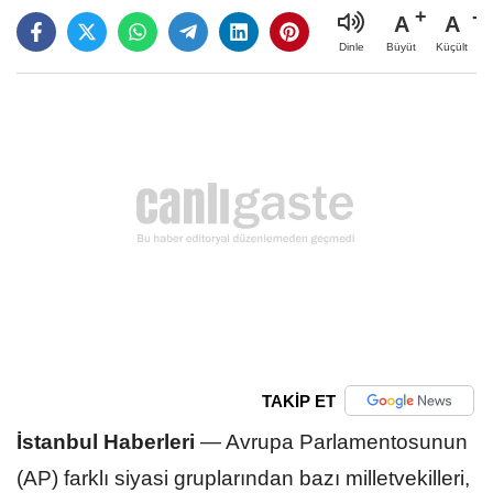
A
A
Büyüt
Küçült
Dinle
TAKİP ET
İstanbul Haberleri
—
Avrupa Parlamentosunun
(AP) farklı siyasi gruplarından bazı milletvekilleri,