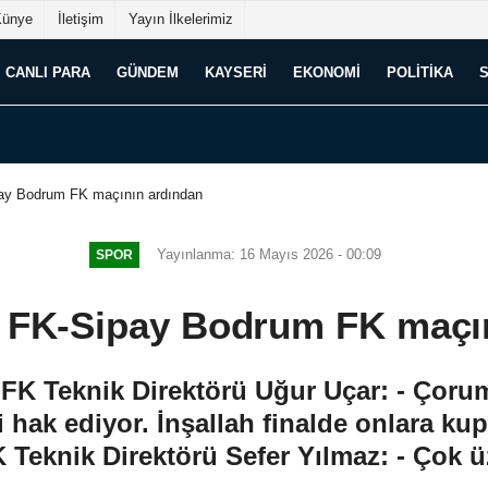
Künye
İletişim
Yayın İlkelerimiz
CANLI PARA
GÜNDEM
KAYSERI
EKONOMI
POLITIKA
ay Bodrum FK maçının ardından
Yayınlanma: 16 Mayıs 2026 - 00:09
SPOR
 FK-Sipay Bodrum FK maçın
 Teknik Direktörü Uğur Uçar: - Çorum 
i hak ediyor. İnşallah finalde onlara kup
Teknik Direktörü Sefer Yılmaz: - Çok 