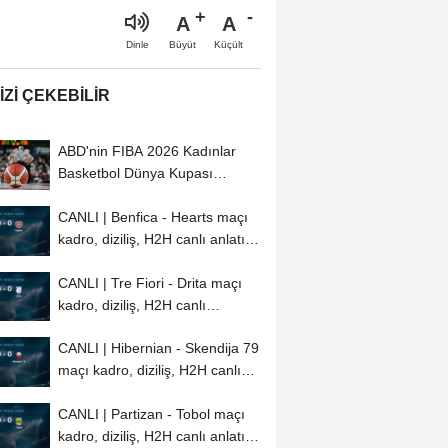
A
A
Büyüt
Küçült
Dinle
IZI ÇEKEBILIR
ABD'nin FIBA 2026 Kadınlar
Basketbol Dünya Kupası
kadrosu belli oldu
CANLI | Benfica - Hearts maçı
kadro, diziliş, H2H canlı anlatım
ve...
CANLI | Tre Fiori - Drita maçı
kadro, diziliş, H2H canlı
anlatım...
CANLI | Hibernian - Skendija 79
maçı kadro, diziliş, H2H canlı
anlatım...
CANLI | Partizan - Tobol maçı
kadro, diziliş, H2H canlı anlatım