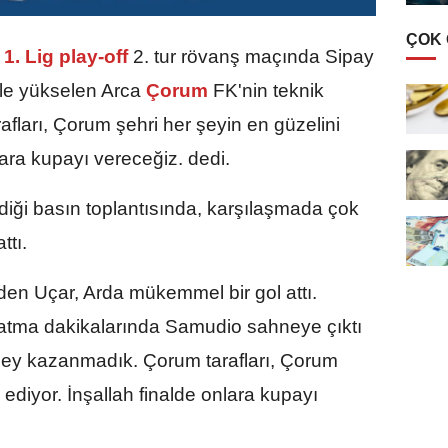
ÇOK
1. Lig play-off
2. tur rövanş maçında Sipay
le yükselen Arca
Çorum
FK'nin teknik
afları, Çorum şehri her şeyin en güzelini
lara kupayı vereceğiz. dedi.
iği basın toplantısında, karşılaşmada çok
ttı.
den Uçar, Arda mükemmel bir gol attı.
uzatma dakikalarında Samudio sahneye çıktı
r şey kazanmadık. Çorum tarafları, Çorum
 ediyor. İnşallah finalde onlara kupayı