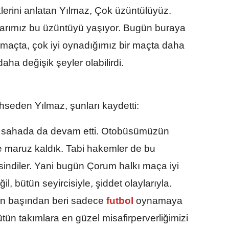
klerini anlatan Yılmaz, Çok üzüntülüyüz.
şlarımız bu üzüntüyü yaşıyor. Bugün buraya
lk maçta, çok iyi oynadığımız bir maçta daha
daha değişik şeyler olabilirdi.
seden Yılmaz, şunları kaydetti:
r sahada da devam etti. Otobüsümüzün
ete maruz kaldık. Tabi hakemler de bu
z sindiler. Yani bugün Çorum halkı maça iyi
l, bütün seyircisiyle, şiddet olaylarıyla.
on başından beri sadece
futbol
oynamaya
tün takımlara en güzel misafirperverliğimizi