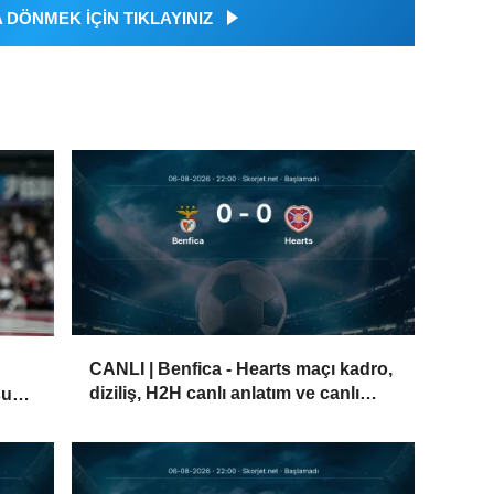
DÖNMEK İÇİN TIKLAYINIZ
CANLI | Benfica - Hearts maçı kadro,
diziliş, H2H canlı anlatım ve canlı
su
skor - 6 Ağustos 2026