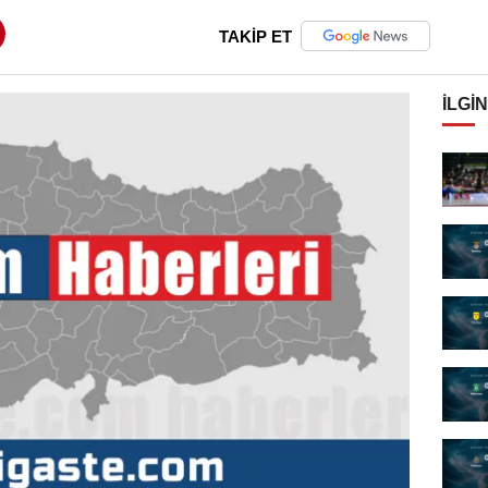
TAKİP ET
İLGIN