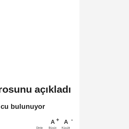
rosunu açıkladı
lcu bulunuyor
A
A
Büyüt
Küçült
Dinle