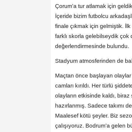
Çorum'a tur atlamak için geldi
İçeride bizim futbolcu arkada
finale çıkmak için gelmiştik. İ
farklı skorla gelebilseydik çok 
değerlendirmesinde bulundu.
Stadyum atmosferinden de bah
Maçtan önce başlayan olayla
camları kırıldı. Her türlü şidd
olayların etkisinde kaldı, bira
hazırlanmış. Sadece takımı deği
Maalesef kötü şeyler. Biz sez
çalışıyoruz. Bodrum'a gelen bü