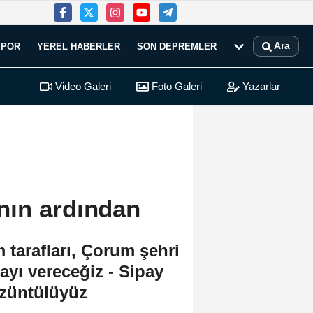
Ara
SPOR
YEREL HABERLER
SON DEPREMLER
Video Galeri
Foto Galeri
Yazarlar
ın ardından
tarafları, Çorum şehri
ayı vereceğiz - Sipay
üzüntülüyüz