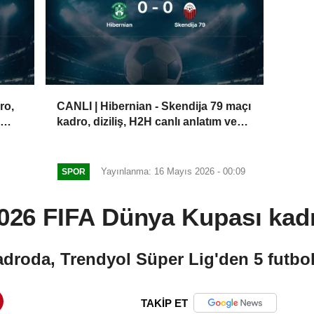
ro,
CANLI | Hibernian - Skendija 79 maçı
kadro, diziliş, H2H canlı anlatım ve
canlı skor - 6 Ağustos 2026
Yayınlanma: 16 Mayıs 2026 - 00:09
SPOR
, 2026 FIFA Dünya Kupası kad
adroda, Trendyol Süper Lig'den 5 futbo
TAKİP ET