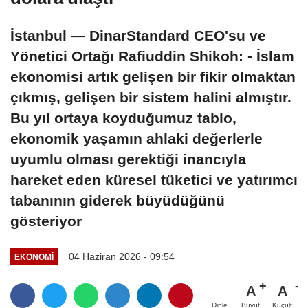
İstanbul — DinarStandard CEO'su ve
Yönetici Ortağı Rafiuddin Shikoh: - İslam
ekonomisi artık gelişen bir fikir olmaktan
çıkmış, gelişen bir sistem halini almıştır.
Bu yıl ortaya koyduğumuz tablo,
ekonomik yaşamın ahlaki değerlerle
uyumlu olması gerektiği inancıyla
hareket eden küresel tüketici ve yatırımcı
tabanının giderek büyüdüğünü
gösteriyor
04 Haziran 2026 - 09:54
EKONOMI
A
A
Büyüt
Küçült
Dinle