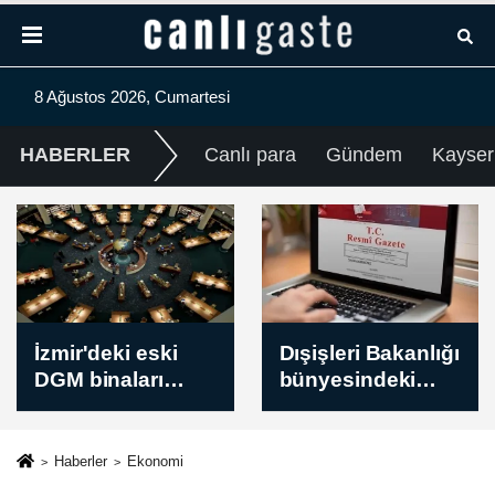
8 Ağustos 2026, Cumartesi
HABERLER
Canlı para
Gündem
Kayser
Dışişleri Bakanlığı
Antalyaspor-
bünyesindeki
Keçtaş Ankara
yeni atamalar
Keçiörengücü
Resmi Gazete'de
maçının ardından
Haberler
Ekonomi