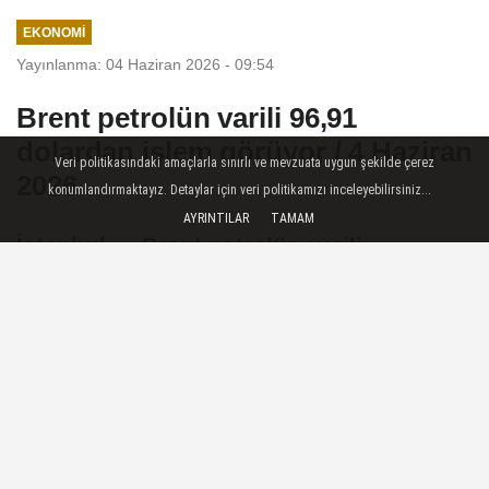
EKONOMI
Yayınlanma: 04 Haziran 2026 - 09:54
Brent petrolün varili 96,91
dolardan işlem görüyor / 4 Haziran
Veri politikasındaki amaçlarla sınırlı ve mevzuata uygun şekilde çerez
2026
konumlandırmaktayız. Detaylar için veri politikamızı inceleyebilirsiniz...
AYRINTILAR
TAMAM
İstanbul — Brent petrolün varili,
uluslararası vadeli piyasalarda 96,91
dolardan işlem görüyor.
04 Haziran 2026 - 09:54
EKONOMI
A
A
Büyüt
Küçült
Dinle