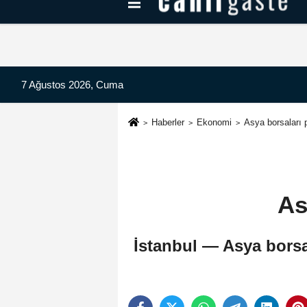
Kayseri Haberleri
Can Radyo Dinle
7 Ağustos 2026, Cuma
Haberler
Ekonomi
Asya borsaları p
As
İstanbul — Asya borsa