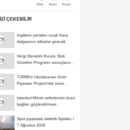
Büyüt
Küçült
Dinle
IZI ÇEKEBILIR
İngiltere yeniden sıcak hava
dalgasının etkisine girecek
Vergi Denetim Kurulu Stok
Gözetim Programı sonuçlarını
açıkladı
TÜRİB'in Uluslararası Ürün
Piyasası Projesi'nde sona
yaklaşıldı
İstanbul-Minsk seferlerinin ticari
bağları güçlendirmesi
bekleniyor
Spot piyasada elektrik fiyatları /
7 Ağustos 2026