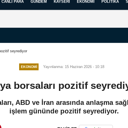
CANLI PARA
GÜNDEM
KAYSERI
EKONOMI
POLITIKA
Künye
İletişim
Yayın İlkelerimiz
ozitif seyrediyor
Yayınlanma: 15 Haziran 2026 - 10:18
EKONOMI
ya borsaları pozitif seyredi
ları, ABD ve İran arasında anlaşma sağl
işlem gününde pozitif seyrediyor.