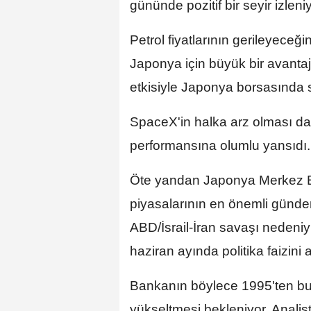
gününde pozitif bir seyir izleniy
Petrol fiyatlarının gerileyeceğine
Japonya için büyük bir avant
etkisiyle Japonya borsasında s
SpaceX'in halka arz olması da A
performansına olumlu yansıdı.
Öte yandan Japonya Merkez Ban
piyasalarının en önemli gündem
ABD/İsrail-İran savaşı nedeniy
haziran ayında politika faizini a
Bankanın böylece 1995'ten bu y
yükseltmesi bekleniyor. Analistle