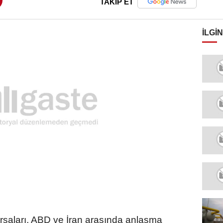
TAKİP ET
İLGIN
saları, ABD ve İran arasında anlaşma