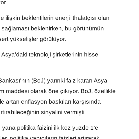
or.
 ilişkin beklentilerin enerji ithalatçısı olan
aj sağlaması beklenirken, bu görünümün
ert yükselişler görülüyor.
sya'daki teknoloji şirketlerinin hisse
kası'nın (BoJ) yarınki faiz kararı Asya
 maddesi olarak öne çıkıyor. BoJ, özellikle
le artan enflasyon baskıları karşısında
rtırabileceğinin sinyalini vermişti
ana politika faizini ilk kez yüzde 1'e
r, politika yapıcıların faizleri artırarak