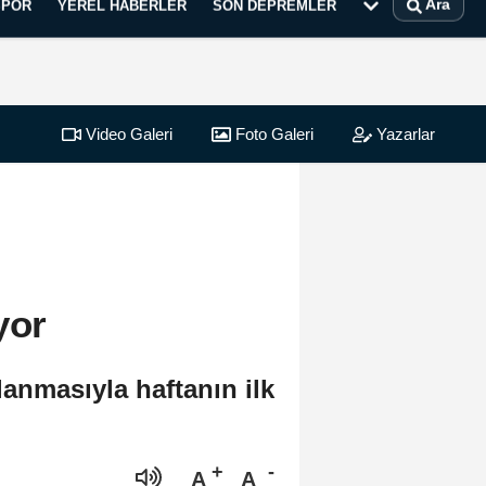
Ara
SPOR
YEREL HABERLER
SON DEPREMLER
Video Galeri
Foto Galeri
Yazarlar
yor
anmasıyla haftanın ilk
A
A