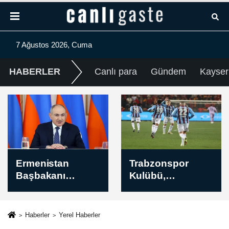
7 Ağustos 2026, Cuma
HABERLER
Canlı para
Gündem
Kayser
Trabzonspor
KUTSO,
Kulübü,
Kütahya'nın
Muhammed
savunma
Salah'ın
sanayisinde yer
alacaklarına
edinmesini
Haberler
Yerel Haberler
ilişkin haciz
hedefliyor