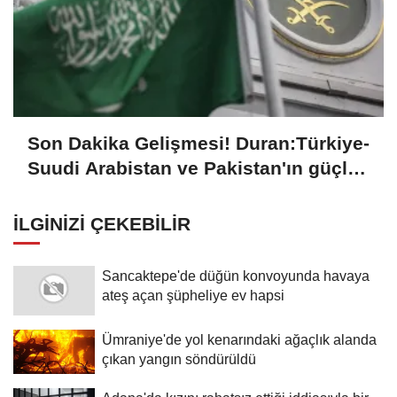
Son Dakika Gelişmesi! Duran:Türkiye-
Suudi Arabistan ve Pakistan'ın güçlü
iradesi, kardeş milletlerin ortak
değerlerine sahip çıkma ve geleceğin
İLGINIZI ÇEKEBILIR
güvenlik mimarisini inşa etme
kararlılığının tezahürüdür
Sancaktepe'de düğün konvoyunda havaya
ateş açan şüpheliye ev hapsi
Ümraniye'de yol kenarındaki ağaçlık alanda
çıkan yangın söndürüldü