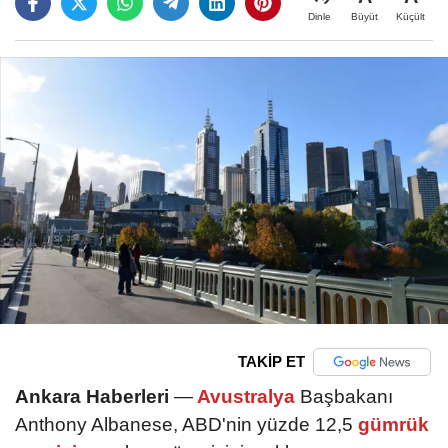
Büyüt
Küçült
Dinle
TAKİP ET
Ankara Haberleri
—
Avustralya
Başbakanı
Anthony Albanese, ABD'nin yüzde 12,5
gümrük