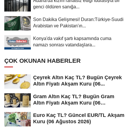
Adana'da kızını rahatsız ettiği iddiasıyla bir
genci öldüren sanığa...
Son Dakika Gelişmesi! Duran:Türkiye-Suudi
Arabistan ve Pakistan'ın...
Konya'da vakıf şartı kapsamında cuma
namazı sonrası vatandaşlara...
ÇOK OKUNAN HABERLER
Çeyrek Altın Kaç TL? Bugün Çeyrek
Altın Fiyatı Akşam Kuru (06...
Gram Altın Kaç TL? Bugün Gram
Altın Fiyatı Akşam Kuru (06
Ağustos...
Euro Kaç TL? Güncel EUR/TL Akşam
Kuru (06 Ağustos 2026)