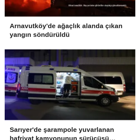
Arnavutköy'de ağaçlık alanda çıkan
yangın söndürüldü
Sarıyer'de şarampole yuvarlanan
hafriyat kamyonunun sürücüsü