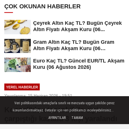
ÇOK OKUNAN HABERLER
Çeyrek Altın Kaç TL? Bugün Çeyrek
Altın Fiyatı Akşam Kuru (06...
Gram Altın Kaç TL? Bugün Gram
Altın Fiyatı Akşam Kuru (06
Ağustos...
Euro Kaç TL? Güncel EUR/TL Akşam
Kuru (06 Ağustos 2026)
YEREL HABERLER
Yayınlanma: 15 Haziran 2026 - 19:51
Veri politikasındaki amaçlarla sınırlı ve mevzuata uygun şekilde çerez
Kocaeli'de otomobil ile cipin
konumlandırmaktayız. Detaylar için veri politikamızı inceleyebilirsiniz...
çarpıştığı kazada 3 kişi yaralandı
AYRINTILAR
TAMAM