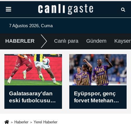
7 Ağustos 2026, Cuma
HABERLER
Canlı para
Gündem
Kayser
Eyüpspor, genç
Türkiye Karting
forvet Metehan
Şampiyonası'nın
Altunbaş'a veda
dördüncü ayağı,
etti
Nevşehir'de
başladı
Haberler
Yerel Haberler