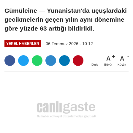
Gümülcine — Yunanistan'da uçuşlardaki
gecikmelerin geçen yılın aynı dönemine
göre yüzde 63 arttığı bildirildi.
06 Temmuz 2026 - 10:12
YEREL HABERLER
A
A
Büyüt
Küçült
Dinle