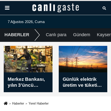
7 Ağustos 2026, Cuma
HABERLER
Canlı para
Gündem
Kayser
Günlük elektrik
Borsa güne
üretim ve tüketim
yükselişle başladı
verileri / 7
Ağustos 2026
Haberler
Yerel Haberler