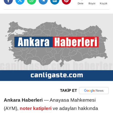
Büyüt
Küçült
Dinle
TAKİP ET
Ankara Haberleri
—
Anayasa Mahkemesi
(AYM),
noter katipleri
ve adayları hakkında