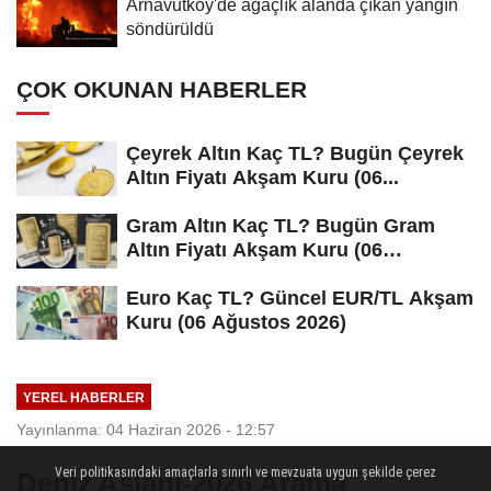
Arnavutköy'de ağaçlık alanda çıkan yangın
söndürüldü
ÇOK OKUNAN HABERLER
Çeyrek Altın Kaç TL? Bugün Çeyrek
Altın Fiyatı Akşam Kuru (06...
Gram Altın Kaç TL? Bugün Gram
Altın Fiyatı Akşam Kuru (06
Ağustos...
Euro Kaç TL? Güncel EUR/TL Akşam
Kuru (06 Ağustos 2026)
YEREL HABERLER
Yayınlanma: 04 Haziran 2026 - 12:57
Veri politikasındaki amaçlarla sınırlı ve mevzuata uygun şekilde çerez
Deniz Aslanı-2026 Arama