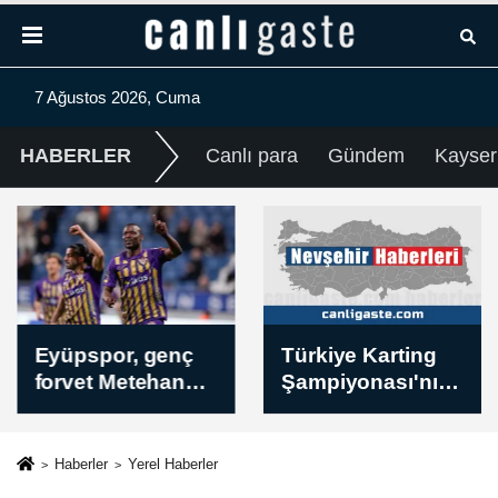
7 Ağustos 2026, Cuma
HABERLER
Canlı para
Gündem
Kayser
Eyüpspor, genç
Türkiye Karting
forvet Metehan
Şampiyonası'nın
Altunbaş'a veda
dördüncü ayağı,
etti
Nevşehir'de
başladı
Haberler
Yerel Haberler