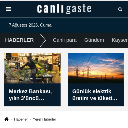
7 Ağustos 2026, Cuma
HABERLER
Canlı para
Gündem
Kayser
Günlük elektrik
Borsa güne
üretim ve tüketim
yükselişle başladı
verileri / 7
Ağustos 2026
Haberler
Yerel Haberler