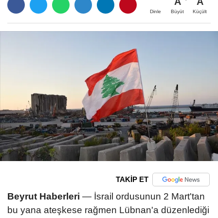
A
A
Büyüt
Küçült
Dinle
TAKİP ET
Beyrut Haberleri
— İsrail ordusunun 2 Mart'tan
bu yana ateşkese rağmen Lübnan'a düzenlediği