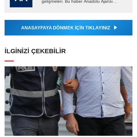
gelişmeleri. Bu haber Anadolu Ajansı
tarafından servis edilmiştir. Anadolu Ajansı
tarafından geçilen tüm...
ANASAYFAYA DÖNMEK İÇİN TIKLAYINIZ
İLGINIZI ÇEKEBILIR