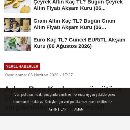
Çeyrek Altın Kaç TL? Bugün Çeyrek
Altın Fiyatı Akşam Kuru (06...
Gram Altın Kaç TL? Bugün Gram
Altın Fiyatı Akşam Kuru (06
Ağustos...
Euro Kaç TL? Güncel EUR/TL Akşam
Kuru (06 Ağustos 2026)
YEREL HABERLER
Yayınlanma: 03 Haziran 2026 - 17:27
Ayhan Bora Kaplan suç örgütüne
Veri politikasındaki amaçlarla sınırlı ve mevzuata uygun şekilde çerez
yönelik davada sanıkların
konumlandırmaktayız. Detaylar için veri politikamızı inceleyebilirsiniz...
yargılanmasına devam edildi
AYRINTILAR
TAMAM
Ankara — Ayhan Bora Kaplan suç