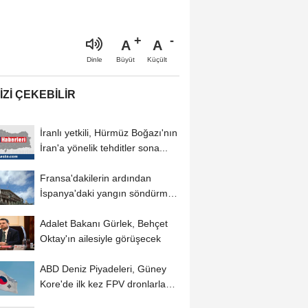
A
A
Büyüt
Küçült
Dinle
IZI ÇEKEBILIR
İranlı yetkili, Hürmüz Boğazı'nın
İran'a yönelik tehditler sona...
Fransa'dakilerin ardından
İspanya'daki yangın söndürme
uçakları...
Adalet Bakanı Gürlek, Behçet
Oktay'ın ailesiyle görüşecek
ABD Deniz Piyadeleri, Güney
Kore'de ilk kez FPV dronlarla
gerçek mühimmatlı...