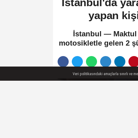
İstanbul'da yar
yapan kişi
İstanbul — Maktul
motosikletle gelen 2 ş
Veri politikasındaki amaçlarla sınırlı ve m