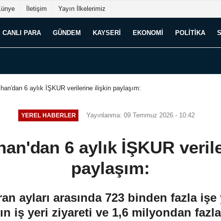
Künye
İletişim
Yayın İlkelerimiz
CANLI PARA
GÜNDEM
KAYSERI
EKONOMI
POLITIKA
han'dan 6 aylık İŞKUR verilerine ilişkin paylaşım:
Yayınlanma: 09 Temmuz 2026 - 10:42
YEREL HABERLER
an'dan 6 aylık İŞKUR verile
paylaşım:
n ayları arasında 723 binden fazla işe y
kın iş yeri ziyareti ve 1,6 milyondan faz