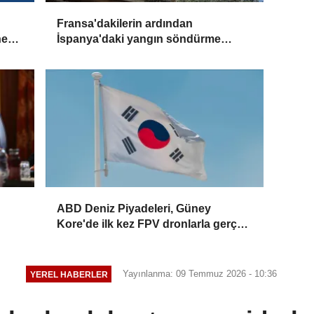
Fransa'dakilerin ardından
ne
İspanya'daki yangın söndürme
uçakları da Türkiye'ye döndü
ABD Deniz Piyadeleri, Güney
Kore'de ilk kez FPV dronlarla gerçek
mühimmatlı tatbikat düzenledi
Yayınlanma: 09 Temmuz 2026 - 10:36
YEREL HABERLER