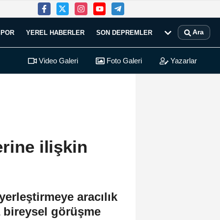
Ara
SPOR
YEREL HABERLER
SON DEPREMLER
Video Galeri
Foto Galeri
Yazarlar
rine ilişkin
erleştirmeye aracılık
la bireysel görüşme