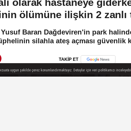
alı olarak hastaneye giderk
nin ölümüne ilişkin 2 zanlı
 Yusuf Baran Dağdeviren'in park halinde
üphelinin silahla ateş açması güvenlik
TAKİP ET
evzuata uygun şekilde çerez konumlandırmaktayız. Detaylar için veri politikamızı inceleyebili
İLGIN