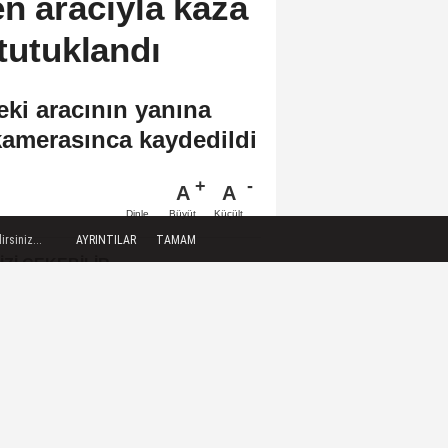
en aracıyla kaza
 tutuklandı
ki aracının yanına
 kamerasınca kaydedildi
A
A
Büyüt
Küçült
Dinle
rsiniz...
AYRINTILAR
TAMAM
IZI ÇEKEBILIR
İranlı yetkili, Hürmüz Boğazı'nın
İran'a yönelik tehditler sona...
Fransa'dakilerin ardından
İspanya'daki yangın söndürme
uçakları...