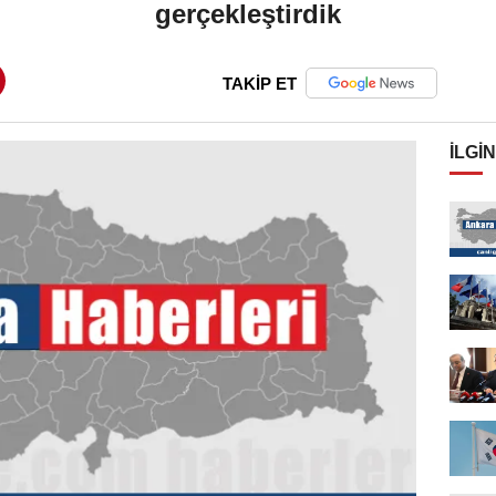
gerçekleştirdik
TAKİP ET
İLGIN