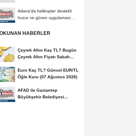
kazanan Abelardo de la
Espriella...
Adana'da helikopter destekli
huzur ve güven uygulaması
yapıldı
 OKUNAN HABERLER
Çeyrek Altın Kaç TL? Bugün
Çeyrek Altın Fiyatı Sabah
Kuru (07 Ağustos...
Euro Kaç TL? Güncel EUR/TL
Öğle Kuru (07 Ağustos 2026)
AFAD ile Gaziantep
Büyükşehir Belediyesi
arasında Afet Farkındalık...