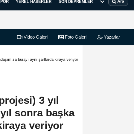
Ara
SPOR
YEREL HABERLER
SON DEPREMLER
Video Galeri
Foto Galeri
Yazarlar
ndaşımıza burayı aynı şartlarda kiraya veriyor
rojesi) 3 yıl
 yıl sonra başka
kiraya veriyor