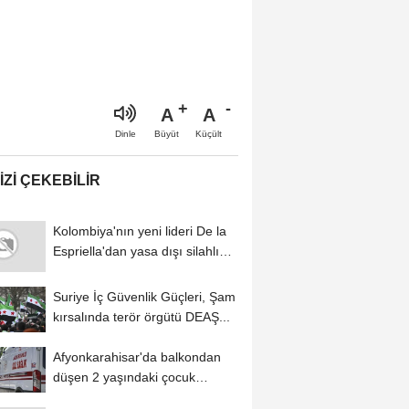
A
A
Büyüt
Küçült
Dinle
IZI ÇEKEBILIR
Kolombiya'nın yeni lideri De la
Espriella'dan yasa dışı silahlı
gruplarla...
Suriye İç Güvenlik Güçleri, Şam
kırsalında terör örgütü DEAŞ...
Afyonkarahisar'da balkondan
düşen 2 yaşındaki çocuk
yaralandı