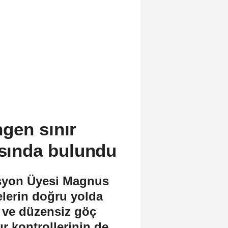
gen sınır
ısında bulundu
isyon Üyesi Magnus
elerin doğru yolda
i ve düzensiz göç
r kontrollerinin de