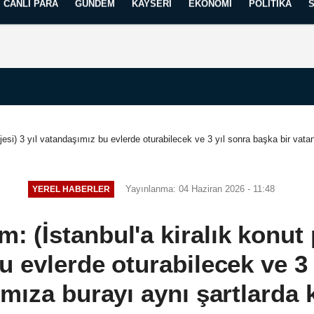
CANLI PARA
GÜNDEM
KAYSERI
EKONOMI
POLITIKA
Künye
İletişim
Yayın İlkelerimiz
jesi) 3 yıl vatandaşımız bu evlerde oturabilecek ve 3 yıl sonra başka bir vata
Yayınlanma: 04 Haziran 2026 - 11:48
YEREL HABERLER
 (İstanbul'a kiralık konut p
 evlerde oturabilecek ve 3
mıza burayı aynı şartlarda 