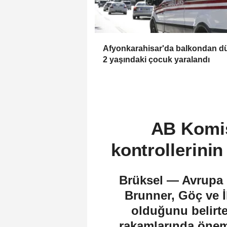
Afyonkarahisar'da balkondan d
2 yaşındaki çocuk yaralandı
AB Komis
kontrollerini
Brüksel — Avrupa 
Brunner, Göç ve İ
olduğunu belirte
rakamlarında öneml