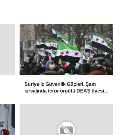
Suriye İç Güvenlik Güçleri, Şam
kırsalında terör örgütü DEAŞ üyesi 2
kişiyi etkisiz hale getirdi