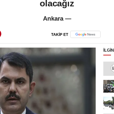
olacağız
Ankara —
TAKİP ET
İLGIN