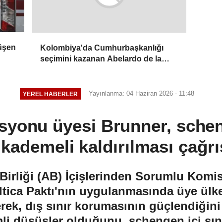
üşen
Kolombiya'da Cumhurbaşkanlığı
seçimini kazanan Abelardo de la
Espriella yemin etti
Yayınlanma: 04 Haziran 2026 - 11:48
YEREL HABERLER
yonu üyesi Brunner, schen
n kademeli kaldırılması çağr
Birliği (AB) İçişlerinden Sorumlu Kom
ltica Paktı'nın uygulanmasında üye ülk
rek, dış sınır korumasının güçlendiğin
i düşüşler olduğunu, schengen içi sını