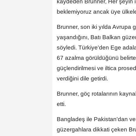
kaydeden Brunner, Her şeyin i
beklemiyoruz ancak üye ülkele
Brunner, son iki yılda Avrupa
yaşandığını, Batı Balkan güze
söyledi. Türkiye'den Ege adal
67 azalma görüldüğünü belirte
güçlendirilmesi ve iltica pros
verdiğini dile getirdi.
Brunner, göç rotalarının kayna
etti.
Bangladeş ile Pakistan'dan v
güzergahlara dikkati çeken Bru