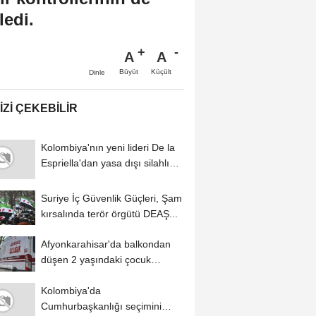
ledi.
A
A
Büyüt
Küçült
Dinle
IZI ÇEKEBILIR
Kolombiya'nın yeni lideri De la
Espriella'dan yasa dışı silahlı
gruplarla...
Suriye İç Güvenlik Güçleri, Şam
kırsalında terör örgütü DEAŞ...
Afyonkarahisar'da balkondan
düşen 2 yaşındaki çocuk
yaralandı
Kolombiya'da
Cumhurbaşkanlığı seçimini