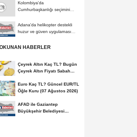
Kolombiya'da
Cumhurbaşkanlığı seçimini
kazanan Abelardo de la
Espriella...
Adana'da helikopter destekli
huzur ve güven uygulaması
yapıldı
 OKUNAN HABERLER
Çeyrek Altın Kaç TL? Bugün
Çeyrek Altın Fiyatı Sabah
Kuru (07 Ağustos...
Euro Kaç TL? Güncel EUR/TL
Öğle Kuru (07 Ağustos 2026)
AFAD ile Gaziantep
Büyükşehir Belediyesi
arasında Afet Farkındalık...