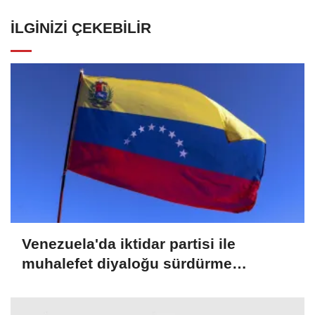
İLGINIZI ÇEKEBILIR
Venezuela'da iktidar partisi ile
muhalefet diyaloğu sürdürme
konusunda mutabık kaldı