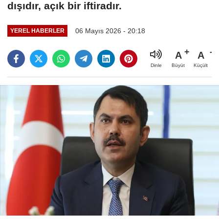
dışıdır, açık bir iftiradır.
06 Mayıs 2026 - 20:18
YEREL HABERLER
A
A
Büyüt
Küçült
Dinle