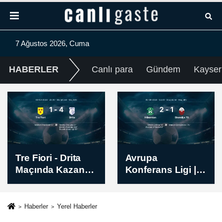
7 Ağustos 2026, Cuma
HABERLER
Canlı para
Gündem
Kayser
Avrupa
Partizan - Tobol
Konferans Ligi |
Mücadelesi Sona
Hibernian -
Erdi - Skor: 3-0
Skendija 79 Maç
Sonucu: 2-1
Haberler
Yerel Haberler