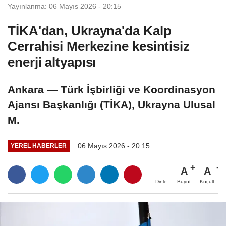
Yayınlanma: 06 Mayıs 2026 - 20:15
TİKA'dan, Ukrayna'da Kalp
Cerrahisi Merkezine kesintisiz
enerji altyapısı
Ankara — Türk İşbirliği ve Koordinasyon
Ajansı Başkanlığı (TİKA), Ukrayna Ulusal
M.
06 Mayıs 2026 - 20:15
YEREL HABERLER
A
A
Büyüt
Küçült
Dinle