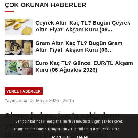
ÇOK OKUNAN HABERLER
Çeyrek Altın Kaç TL? Bugün Çeyrek
Altın Fiyatı Akşam Kuru (06...
Gram Altın Kaç TL? Bugün Gram
Altın Fiyatı Akşam Kuru (06
Ağustos...
Euro Kaç TL? Güncel EUR/TL Akşam
Kuru (06 Ağustos 2026)
YEREL HABERLER
Yayınlanma: 06 Mayıs 2026 - 20:15
Alman bakan, İran'a saldırıların
Veri politikasındaki amaçlarla sınırlı ve mevzuata uygun şekilde çerez
yeniden şekillenen dünya
konumlandırmaktayız. Detaylar için veri politikamızı inceleyebilirsiniz...
düzeninin ifadesi olduğunu
AYRINTILAR
TAMAM