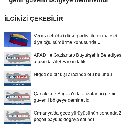
gemi güvenli bölgeye demirletildi
İLGINIZI ÇEKEBILIR
Venezuela'da iktidar partisi ile muhalefet
diyaloğu sürdürme konusunda...
AFAD ile Gaziantep Büyükşehir Belediyesi
arasında Afet Farkındalık...
Niğde'de bir kişi aracında ölü bulundu
Çanakkale Boğazı'nda arızalanan gemi
güvenli bölgeye demirletildi
Ormanya'da gece yürüyüşünün sonunda 2
peçeli baykuş doğaya salındı