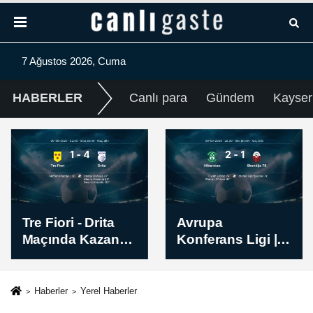
7 Ağustos 2026, Cuma
HABERLER
Canlı para
Gündem
Kayser
Tre Fiori - Drita
Avrupa
Maçında Kazanan
Konferans Ligi |
Belli Oldu! İşte
Hibernian -
Sonuç (1-4)
Skendija 79 Maç
Sonucu: 2-1
Haberler
Yerel Haberler