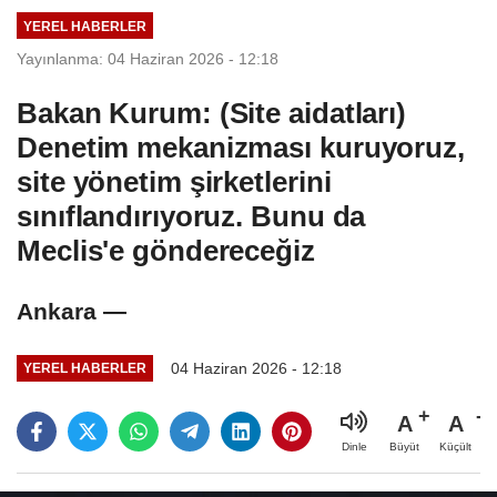
YEREL HABERLER
Yayınlanma: 04 Haziran 2026 - 12:18
Bakan Kurum: (Site aidatları)
Denetim mekanizması kuruyoruz,
site yönetim şirketlerini
sınıflandırıyoruz. Bunu da
Meclis'e göndereceğiz
Ankara —
04 Haziran 2026 - 12:18
YEREL HABERLER
A
A
Büyüt
Küçült
Dinle