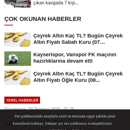
çıkan kavgada 7 kişi...
ÇOK OKUNAN HABERLER
Çeyrek Altın Kaç TL? Bugün Çeyrek
Altın Fiyatı Sabah Kuru (07
Ağustos...
Kayserispor, Vanspor FK maçının
hazırlıklarına devam etti
Çeyrek Altın Kaç TL? Bugün Çeyrek
Altın Fiyatı Öğle Kuru (08...
YEREL HABERLER
Yayınlanma: 09 Temmuz 2026 - 01:36
Veri politikasındaki amaçlarla sınırlı ve mevzuata uygun şekilde çerez
İsrail meclisi, Filistin'in vergi
konumlandırmaktayız. Detaylar için veri politikamızı inceleyebilirsiniz...