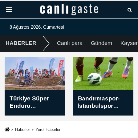
8 Ağustos 2026, Cumartesi
HABERLER
Canlı para
Gündem
Kayser
Bandırmaspor-
Yeni Zelanda,
İstanbulspor
Rusya bağlantılı
maçının ardından
kişi ve
kuruluşlara
yönelik yeni
Haberler
Yerel Haberler
yaptırımlar