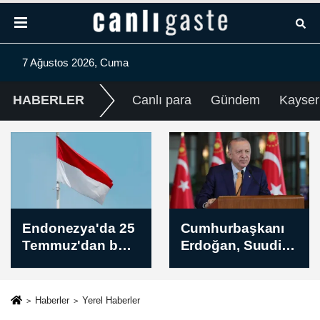
7 Ağustos 2026, Cuma
HABERLER
Canlı para
Gündem
Kayser
Cumhurbaşkanı
Aksa'dan yaz
Erdoğan, Suudi
sıcaklarında
Arabistan'a geldi
kesintisiz enerji
için jeneratör
uyarısı
Haberler
Yerel Haberler