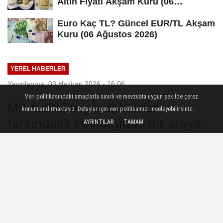
Altın Fiyatı Akşam Kuru (06
Ağustos...
Euro Kaç TL? Güncel EUR/TL Akşam
Kuru (06 Ağustos 2026)
YEREL HABERLER
Yayınlanma: 03 Haziran 2026 - 16:06
Veri politikasındaki amaçlarla sınırlı ve mevzuata uygun şekilde çerez
MS hastaları ve doktorlar
konumlandırmaktayız. Detaylar için veri politikamızı inceleyebilirsiniz...
farkındalık etkinliğinde bir araya
AYRINTILAR
TAMAM
geldi
İstanbul — Kanuni Sultan Süleyman
Eğitim ve Araştırma Hastanesi'nde
Multipl Skleroz (MS) hastalığına yönelik
farkındalığın artırılması amacıyla