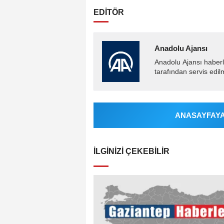
EDİTÖR
Anadolu Ajansı
Anadolu Ajansı haberl
tarafından servis edil
ANASAYFAYA 
İLGINIZI ÇEKEBILIR