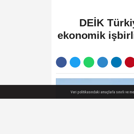
DEİK Türkiy
ekonomik işbirl
Veri politikasındaki amaçlarla sınırlı ve m