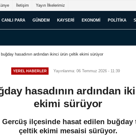
Künye
İletişim
Yayın İlkelerimiz
CANLI PARA
GÜNDEM
KAYSERI
EKONOMI
POLITIKA
buğday hasadının ardından ikinci ürün çeltik ekimi sürüyor
Yayınlanma: 06 Temmuz 2026 - 11:39
YEREL HABERLER
day hasadının ardından ikin
ekimi sürüyor
ercüş ilçesinde hasat edilen buğday ta
çeltik ekimi mesaisi sürüyor.