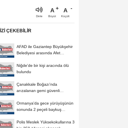
A
A
Büyüt
Küçült
Dinle
IZI ÇEKEBILIR
AFAD ile Gaziantep Büyükşehir
Belediyesi arasında Afet
Farkındalık...
Niğde'de bir kişi aracında ölü
bulundu
Çanakkale Boğazı'nda
arızalanan gemi güvenli
bölgeye demirletildi
Ormanya'da gece yürüyüşünün
sonunda 2 peçeli baykuş
doğaya salındı
Polis Meslek Yüksekokullarına 3