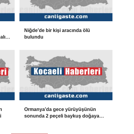
Niğde'de bir kişi aracında ölü
alık
bulundu
iği
n
Ormanya'da gece yürüyüşünün
i
sonunda 2 peçeli baykuş doğaya
salındı