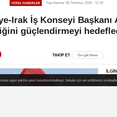
Yayınlanma: 06 Temmuz 2026 - 11:39
YEREL HABERLER
e-Irak İş Konseyi Başkanı A
iğini güçlendirmeyi hedefled
TAKİP ET
İLGIN
evzuata uygun şekilde çerez konumlandırmaktayız. Detaylar için veri politikamızı inceleyebili