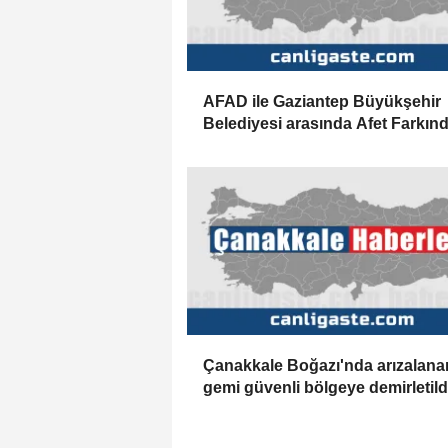
AFAD ile Gaziantep Büyükşehir
Belediyesi arasında Afet Farkınd
Merkezi kurulmasına ilişkin işbirl
protokolü
Çanakkale Boğazı'nda arızalana
gemi güvenli bölgeye demirletild