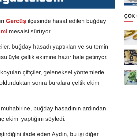
ÇOK
ın
Gercüş
ilçesinde hasat edilen buğday
kimi
mesaisi sürüyor.
ler, buğday hasadı yaptıkları ve su temin
usulüyle çeltik ekimine hazır hale getiriyor.
koyulan çiftçiler, geleneksel yöntemlerle
doldurduktan sonra buralara çeltik ekimi
A muhabirine, buğday hasadının ardından
nç ekimi yaptığını söyledi.
tirdiğini ifade eden Aydın, bu işi diğer