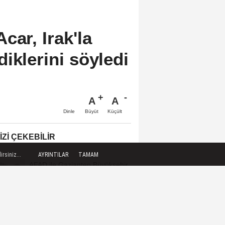
car, Irak'la
iklerini söyledi
A
A
Büyüt
Küçült
Dinle
IZI ÇEKEBILIR
rsiniz...
AYRINTILAR
TAMAM
AFAD ile Gaziantep Büyükşehir
Belediyesi arasında Afet
Farkındalık...
Niğde'de bir kişi aracında ölü
bulundu