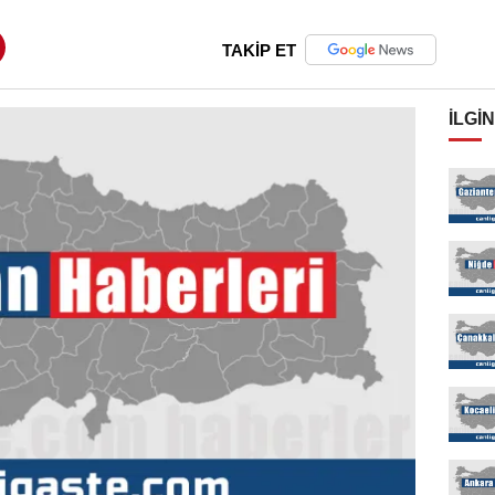
TAKİP ET
İLGIN