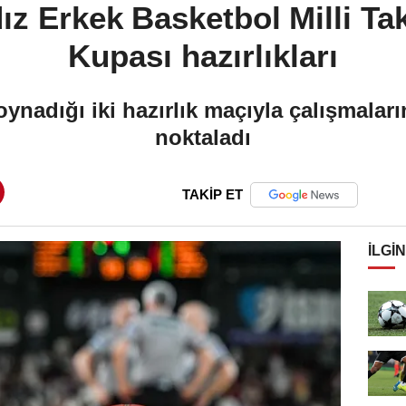
ldız Erkek Basketbol Milli T
Kupası hazırlıkları
 oynadığı iki hazırlık maçıyla çalışmalar
noktaladı
TAKİP ET
İLGIN