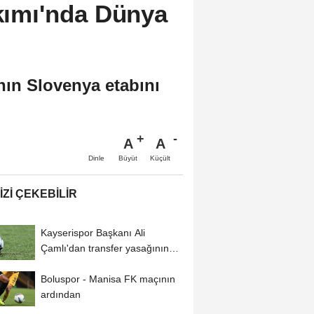
akımı'nda Dünya
ının Slovenya etabını
A
A
Büyüt
Küçült
Dinle
IZI ÇEKEBILIR
Kayserispor Başkanı Ali
Çamlı'dan transfer yasağının
kaldırılmasıyla...
Boluspor - Manisa FK maçının
ardından