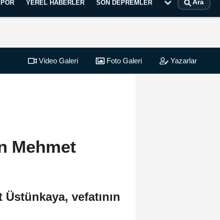
Ara
SPOR
YEREL HABERLER
SON DEPREMLER
Video Galeri
Foto Galeri
Yazarlar
an Mehmet
 Üstünkaya, vefatının