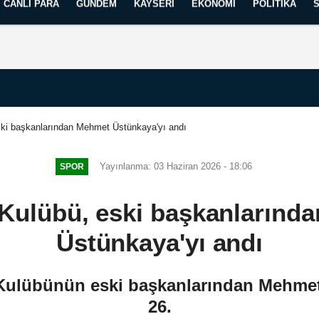
CANLI PARA
GÜNDEM
KAYSERI
EKONOMI
POLITIKA
Künye
İletişim
Yayın İlkelerimiz
ski başkanlarından Mehmet Üstünkaya'yı andı
Yayınlanma: 03 Haziran 2026 - 18:06
SPOR
 Kulübü, eski başkanlarınd
Üstünkaya'yı andı
Kulübünün eski başkanlarından Mehmet
26.