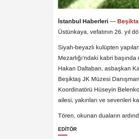
İstanbul Haberleri
—
Beşikt
Üstünkaya, vefatının 26. yıl d
Siyah-beyazlı kulüpten yapıl
Mezarlığı'ndaki kabri başında
Hakan Daltaban, asbaşkan Kaa
Beşiktaş JK Müzesi Danışmanı
Koordinatörü Hüseyin Belenkoğu
ailesi, yakınları ve sevenleri kat
Tören, okunan duaların ardınd
EDİTÖR