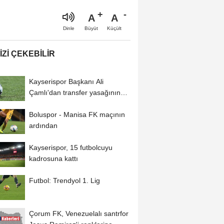
A
A
Büyüt
Küçült
Dinle
IZI ÇEKEBILIR
Kayserispor Başkanı Ali
Çamlı'dan transfer yasağının
kaldırılmasıyla...
Boluspor - Manisa FK maçının
ardından
Kayserispor, 15 futbolcuyu
kadrosuna kattı
Futbol: Trendyol 1. Lig
Çorum FK, Venezuelalı santrfor