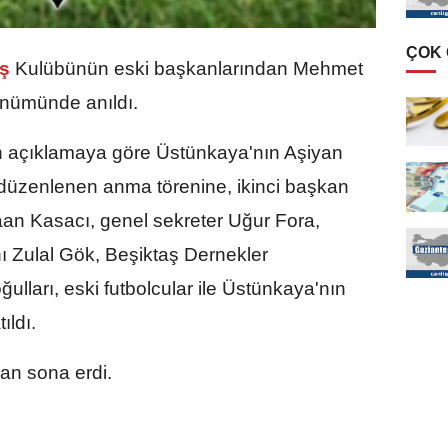
ÇOK
aş
Kulübünün eski başkanlarından Mehmet
önümünde anıldı.
an açıklamaya göre Üstünkaya'nın Aşiyan
 düzenlenen anma törenine, ikinci başkan
n Kasacı, genel sekreter Uğur Fora,
 Zulal Gök, Beşiktaş Dernekler
lları, eski futbolcular ile Üstünkaya'nın
ıldı.
an sona erdi.