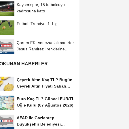
Kayserispor, 15 futbolcuyu
kadrosuna kattı
Futbol: Trendyol 1. Lig
Çorum FK, Venezuelalı santrfor
Jesus Ramirez'i renklerine
bağladı
 OKUNAN HABERLER
Çeyrek Altın Kaç TL? Bugün
Çeyrek Altın Fiyatı Sabah
Kuru (07 Ağustos...
Euro Kaç TL? Güncel EUR/TL
Öğle Kuru (07 Ağustos 2026)
AFAD ile Gaziantep
Büyükşehir Belediyesi