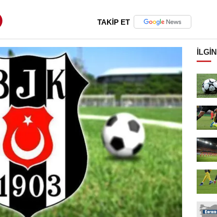
TAKİP ET
İLGIN