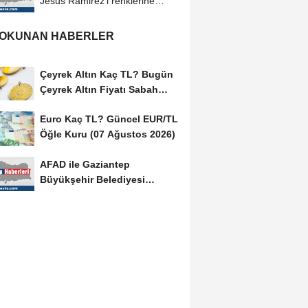
Jesus Ramirez'i renklerine
bağladı
 OKUNAN HABERLER
Çeyrek Altın Kaç TL? Bugün
Çeyrek Altın Fiyatı Sabah
Kuru (07 Ağustos...
Euro Kaç TL? Güncel EUR/TL
Öğle Kuru (07 Ağustos 2026)
AFAD ile Gaziantep
Büyükşehir Belediyesi
arasında Afet Farkındalık...