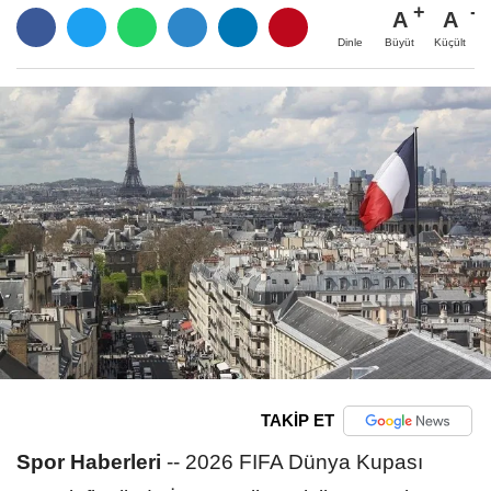
A
A
Büyüt
Küçült
Dinle
TAKİP ET
Spor Haberleri
--
2026 FIFA Dünya Kupası