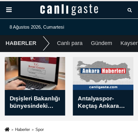
8 Ağustos 2026, Cumartesi
HABERLER
Canlı para
Gündem
Kayser
Dışişleri Bakanlığı
Antalyaspor-
bünyesindeki
Keçtaş Ankara
yeni atamalar
Keçiörengücü
Resmi Gazete'de
maçının ardından
Haberler
Spor