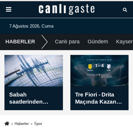
7 Ağustos 2026, Cuma
HABERLER
Canlı para
Gündem
Kayser
Tre Fiori - Drita
Avrupa
Maçında Kazanan
Konferans Ligi |
Belli Oldu! İşte
Hibernian -
Sonuç (1-4)
Skendija 79 Maç
Sonucu: 2-1
Haberler
Spor