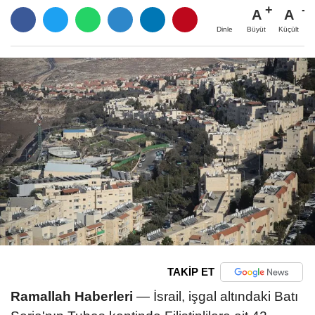
A
A
Büyüt
Küçült
Dinle
TAKİP ET
Ramallah Haberleri
— İsrail, işgal altındaki Batı