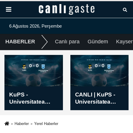
6 Ağustos 2026, Perşembe
HABERLER
Canlı para
Gündem
Kayser
CANLI | KuPS -
Inter Turku -
Universitatea
Vaduz Maçı
Craiova maçı
Öncesi Kadrolar
kadro, diziliş, H2H
ve Maç Bilgileri
canlı anlatım ve
Haberler
Yerel Haberler
canlı skor - 6