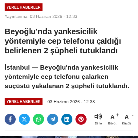
Ağustos 2026
YEREL HABERLER
Yayınlanma: 03 Haziran 2026 - 12:33
Beyoğlu'nda yankesicilik
yöntemiyle cep telefonu çaldığı
belirlenen 2 şüpheli tutuklandı
İstanbul — Beyoğlu'nda yankesicilik
yöntemiyle cep telefonu çalarken
suçüstü yakalanan 2 şüpheli tutuklandı.
03 Haziran 2026 - 12:33
YEREL HABERLER
A
A
Büyüt
Küçült
Dinle