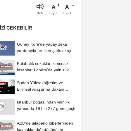
A
A
Büyüt
Küçült
Dinle
IZI ÇEKEBILIR
Güney Kore'de yapay zeka
yardımıyla üretilen şarkılar için
telif...
Kalabalık sokaklar, kimsesiz
insanlar: Londra'da yalnızlık
sorunu derinleşiyor
Sudan Yükseköğretim ve
Bilimsel Araştırma Bakanı
Mohamed, THK Üniversitesini...
İstanbul Boğazı'ndan yılın ilk
yarısında 19 bin 277 gemi geçti
ABD'de jalapeno biberlerinden
kaynaklandığı düşünülen