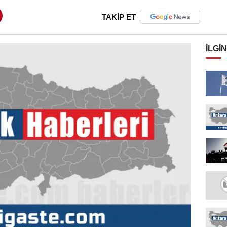
TAKİP ET
İLGIN