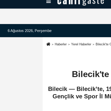
Kayseri Haberleri
Can Radyo Dinle
6 Ağustos 2026, Perşembe
Haberler
Yerel Haberler
Bilecik'te
Bilecik't
Bilecik — Bilecik’te,
Gençlik ve Spor İl Mü