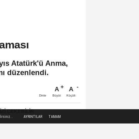
laması
yıs Atatürk'ü Anma,
mı düzenlendi.
A
A
Büyüt
Küçült
Dinle
IZI ÇEKEBILIR
rsiniz...
AYRINTILAR
TAMAM
Antalya'da Mavi Akdeniz için
koruma kalkanı oluşturuldu