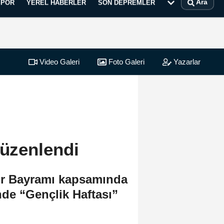
Ara
SPOR
YEREL HABERLER
SON DEPREMLER
Video Galeri
Foto Galeri
Yazarlar
düzenlendi
por Bayramı kapsamında
inde “Gençlik Haftası”