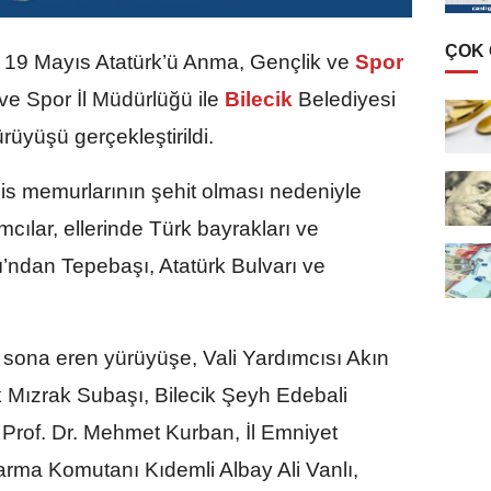
ÇOK
, 19 Mayıs Atatürk’ü Anma, Gençlik ve
Spor
e Spor İl Müdürlüğü ile
Bilecik
Belediyesi
ürüyüşü gerçekleştirildi.
olis memurlarının şehit olması nedeniyle
mcılar, ellerinde Türk bayrakları ve
’ndan Tepebaşı, Atatürk Bulvarı ve
sona eren yürüyüşe, Vali Yardımcısı Akın
 Mızrak Subaşı, Bilecik Şeyh Edebali
 Prof. Dr. Mehmet Kurban, İl Emniyet
rma Komutanı Kıdemli Albay Ali Vanlı,