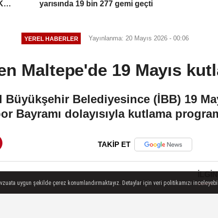
K
yarısında 19 bin 277 gemi geçti
Yayınlanma: 20 Mayıs 2026 - 00:06
YEREL HABERLER
en Maltepe'de 19 Mayıs kut
l Büyükşehir Belediyesince (İBB) 19 Ma
or Bayramı dolayısıyla kutlama progra
TAKİP ET
İLGIN
evzuata uygun şekilde çerez konumlandırmaktayız. Detaylar için veri politikamızı inceleyebili