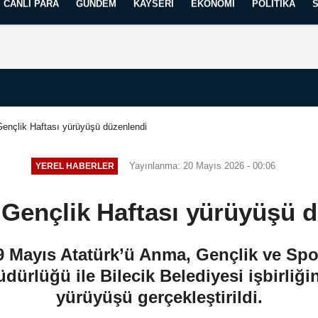
CANLI PARA
GÜNDEM
KAYSERI
EKONOMI
POLITIKA
Künye
İletişim
Yayın İlkelerimiz
 Gençlik Haftası yürüyüşü düzenlendi
Yayınlanma: 20 Mayıs 2026 - 00:06
YEREL HABERLER
e Gençlik Haftası yürüyüşü 
 19 Mayıs Atatürk’ü Anma, Gençlik ve S
dürlüğü ile Bilecik Belediyesi işbirliğ
yürüyüşü gerçekleştirildi.