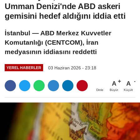
Umman Denizi'nde ABD askeri
gemisini hedef aldığını iddia etti
İstanbul — ABD Merkez Kuvvetler
Komutanlığı (CENTCOM), İran
medyasının iddiasını reddetti
03 Haziran 2026 - 23:18
YEREL HABERLER
A
A
Büyüt
Küçült
Dinle