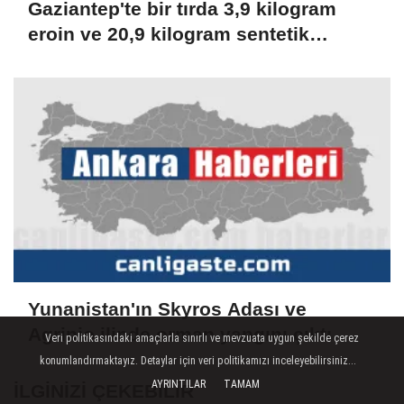
Gaziantep'te bir tırda 3,9 kilogram
eroin ve 20,9 kilogram sentetik
uyuşturucu ele geçirildi
Yunanistan'ın Skyros Adası ve
Agrinio ilinde orman yangını çıktı
Veri politikasındaki amaçlarla sınırlı ve mevzuata uygun şekilde çerez
konumlandırmaktayız. Detaylar için veri politikamızı inceleyebilirsiniz...
AYRINTILAR
TAMAM
İLGINIZI ÇEKEBILIR