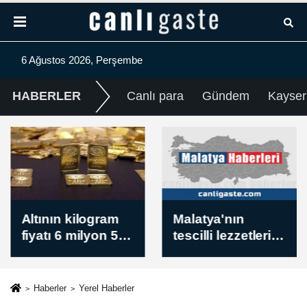
6 Ağustos 2026, Perşembe
HABERLER
Canlı para
Gündem
Kayser
Altının kilogram
Malatya'nın
fiyatı 6 milyon 500
tescilli lezzetleri
bin liraya
Kültür Yolu
yükseldi / 6
Festivali'nde
Ağustos 2026
tanıtılacak
Haberler
Yerel Haberler