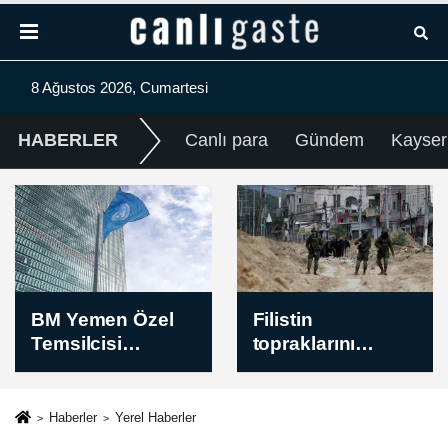
8 Ağustos 2026, Cumartesi
HABERLER
Canlı para
Gündem
Kayser
Filistin
Dünya
topraklarını
Bankası'ndan
gasbeden
Suriye'nin finans
İsraillilerin Batı
sektörünün
Şeria’daki
modernizasyonu
Haberler
Yerel Haberler
saldırılarında çok
için 100 milyon