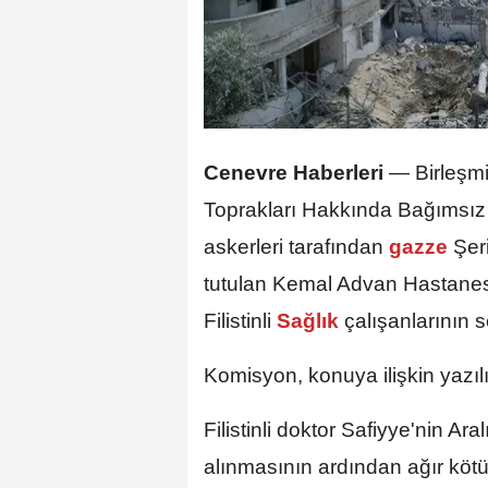
Cenevre Haberleri
—
Birleşmi
Toprakları Hakkında Bağımsız 
askerleri tarafından
gazze
Şer
tutulan Kemal Advan Hastane
Filistinli
Sağlık
çalışanlarının 
Komisyon, konuya ilişkin yazıl
Filistinli doktor Safiyye'nin Ara
alınmasının ardından ağır kö