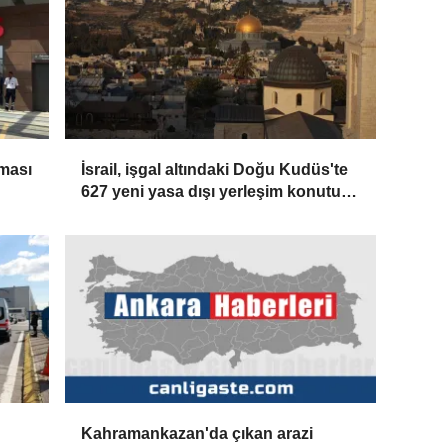
şması
İsrail, işgal altındaki Doğu Kudüs'te
627 yeni yasa dışı yerleşim konutu
için ihale açtı
Kahramankazan'da çıkan arazi