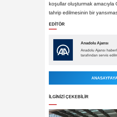
koşullar oluşturmak amacıyla G
tahrip edilmesinin bir yansımasıd
EDİTÖR
Anadolu Ajansı
Anadolu Ajansı haberl
tarafından servis edil
ANASAYFAYA 
İLGINIZI ÇEKEBILIR