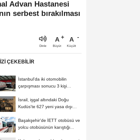
emal Advan Hastanesi
nın serbest bırakılması
A
A
Büyüt
Küçült
Dinle
IZI ÇEKEBILIR
İstanbul'da iki otomobilin
çarpışması sonucu 3 kişi
yaralandı
İsrail, işgal altındaki Doğu
Kudüs'te 627 yeni yasa dışı
yerleşim...
Başakşehir'de İETT otobüsü ve
yolcu otobüsünün karıştığı...