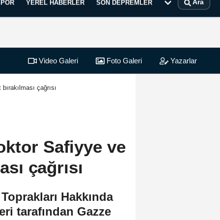
Ara
SPOR
YEREL HABERLER
SON DEPREMLER
Video Galeri
Foto Galeri
Yazarlar
 bırakılması çağrısı
ktor Safiyye ve
ması çağrısı
n Toprakları Hakkında
eri tarafından Gazze