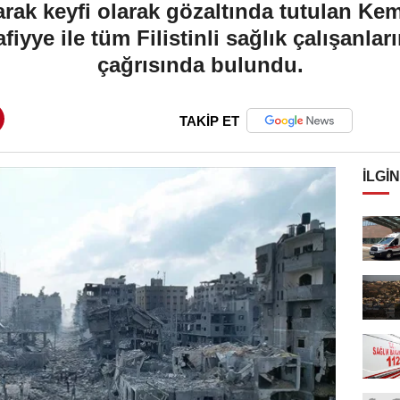
arak keyfi olarak gözaltında tutulan K
ye ile tüm Filistinli sağlık çalışanları
çağrısında bulundu.
TAKİP ET
İLGIN