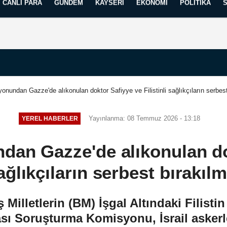
CANLI PARA
GÜNDEM
KAYSERI
EKONOMI
POLITIKA
Künye
İletişim
Yayın İlkelerimiz
nundan Gazze'de alıkonulan doktor Safiyye ve Filistinli sağlıkçıların serbest
Yayınlanma: 08 Temmuz 2026 - 13:18
YEREL HABERLER
an Gazze'de alıkonulan do
sağlıkçıların serbest bırakıl
Milletlerin (BM) İşgal Altındaki Filisti
sı Soruşturma Komisyonu, İsrail askerl