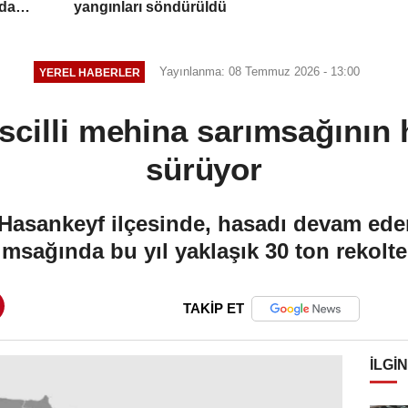
da 4
yangınları söndürüldü
Yayınlanma: 08 Temmuz 2026 - 13:00
YEREL HABERLER
scilli mehina sarımsağının 
sürüyor
sankeyf ilçesinde, hasadı devam eden c
msağında bu yıl yaklaşık 30 ton rekolte
TAKİP ET
İLGIN