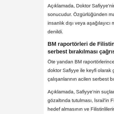
Açıklamada, Doktor Safiyye'ni
sonucudur. Özgürlüğünden mahr
insanlık dışı veya aşağılayıcı 
denildi.
BM raportörleri de Filistin
serbest bırakılması çağr
Öte yandan BM raportörlerince y
doktor Safiyye ile keyfi olarak
çalışanlarının acilen serbest bı
Açıklamada, Safiyye'nin suçla
gözaltında tutulması, İsrail'in F
hedef almasının ve Filistinliler