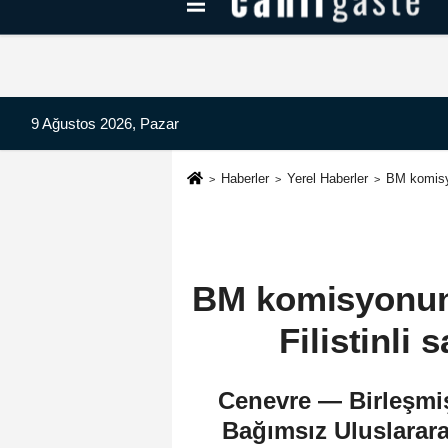
Kayseri Haberleri
Can Radyo Dinle
9 Ağustos 2026, Pazar
Haberler
Yerel Haberler
BM komisyo
BM komisyonund
Filistinli 
Cenevre — Birleşmiş 
Bağımsız Uluslarara