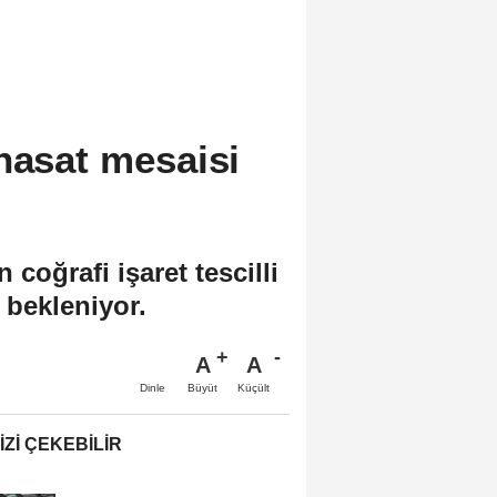
hasat mesaisi
oğrafi işaret tescilli
 bekleniyor.
A
A
Büyüt
Küçült
Dinle
IZI ÇEKEBILIR