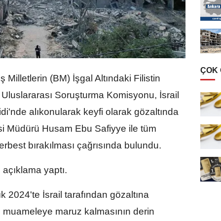
ÇOK
ş Milletlerin (BM) İşgal Altındaki Filistin
Uluslararası Soruşturma Komisyonu, İsrail
idi'nde alıkonularak keyfi olarak gözaltında
si Müdürü Husam Ebu Safiyye ile tüm
serbest bırakılması çağrısında bulundu.
ı açıklama yaptı.
lık 2024'te İsrail tarafından gözaltına
tü muameleye maruz kalmasının derin