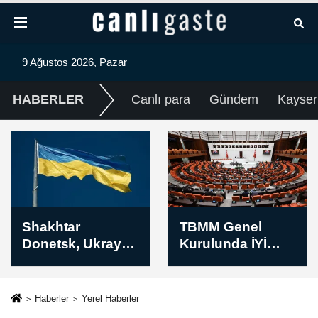
9 Ağustos 2026, Pazar
HABERLER
Canlı para
Gündem
Kayser
TBMM Genel
Rusya:
Kurulunda İYİ
Ukrayna’nın İHA
Partinin grup
saldırısı sonucu
önerisi kabul
Belgorod
edilmedi
kentinde 5 kişi
Haberler
Yerel Haberler
öldü