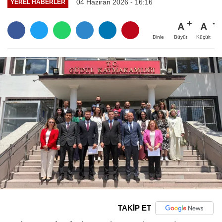
04 Haziran 2026 - 16:16
YEREL HABERLER
A
A
Büyüt
Küçült
Dinle
TAKİP ET