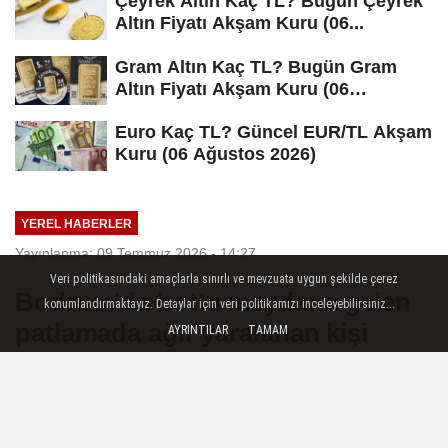
Çeyrek Altın Kaç TL? Bugün Çeyrek
Altın Fiyatı Akşam Kuru (06...
Gram Altın Kaç TL? Bugün Gram
Altın Fiyatı Akşam Kuru (06
Ağustos...
Euro Kaç TL? Güncel EUR/TL Akşam
Kuru (06 Ağustos 2026)
YEREL HABERLER
Yayınlanma: 09 Temmuz 2026 - 14:27
Veri politikasındaki amaçlarla sınırlı ve mevzuata uygun şekilde çerez
Bodrum'da botta meydana gelen
konumlandırmaktayız. Detaylar için veri politikamızı inceleyebilirsiniz...
patlamada ağır yaralanan kişi
AYRINTILAR
TAMAM
yaşamını yitirdi
Muğla — Muğla'nın Bodrum ilçesinde,