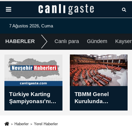
7 Ağustos 2026, Cuma
HABERLER
Canlı para
Gündem
Kayser
TBMM Genel
Sivasspor,
Kurulunda
Esenler Erokspor
muhalefet
maçının
partilerinin grup
hazırlıklarını
önerileri kabul
tamamladı
Haberler
Yerel Haberler
edilmedi