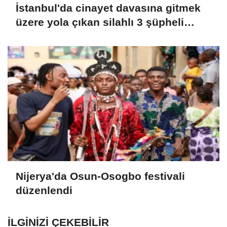
İstanbul'da cinayet davasına gitmek
üzere yola çıkan silahlı 3 şüpheli
yakalandı
Nijerya'da Osun-Osogbo festivali
düzenlendi
İLGINIZI ÇEKEBILIR