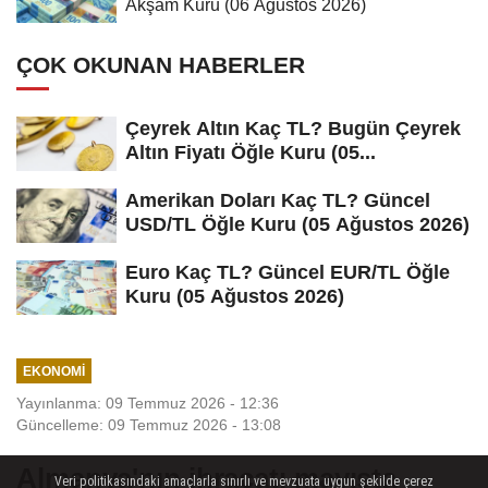
Akşam Kuru (06 Ağustos 2026)
ÇOK OKUNAN HABERLER
Çeyrek Altın Kaç TL? Bugün Çeyrek
Altın Fiyatı Öğle Kuru (05...
Amerikan Doları Kaç TL? Güncel
USD/TL Öğle Kuru (05 Ağustos 2026)
Euro Kaç TL? Güncel EUR/TL Öğle
Kuru (05 Ağustos 2026)
EKONOMI
Yayınlanma: 09 Temmuz 2026 - 12:36
Güncelleme: 09 Temmuz 2026 - 13:08
Almanya'nın ihracatı mayısta
Veri politikasındaki amaçlarla sınırlı ve mevzuata uygun şekilde çerez