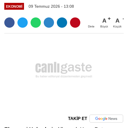
09 Temmuz 2026 - 13:08
EKONOMI
A
A
Büyüt
Küçült
Dinle
TAKİP ET