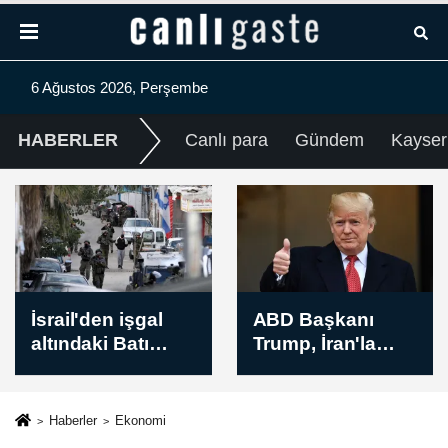
6 Ağustos 2026, Perşembe
HABERLER
Canlı para
Gündem
Kayser
ABD Başkanı
New York borsası
Trump, İran'la
düşüşle kapandı
anlaşmanın
yakında
sağlanabileceğini
Haberler
Ekonomi
söyledi