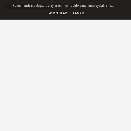
yüzde 0,9 arttı
konumlandırmaktayız. Detaylar için veri politikamızı inceleyebilirsiniz...
AYRINTILAR
TAMAM
Ekonomi — Almanya mayıs ayında 19,1
milyar avro dış ticaret fazlası verdi
09 Temmuz 2026 - 12:36
EKONOMI
A
A
Büyüt
Küçült
Dinle