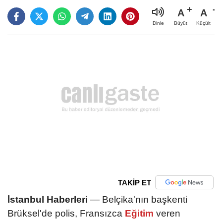
A
A
Büyüt
Küçült
Dinle
TAKİP ET
İstanbul Haberleri
— Belçika'nın başkenti
Brüksel'de polis, Fransızca
Eğitim
veren