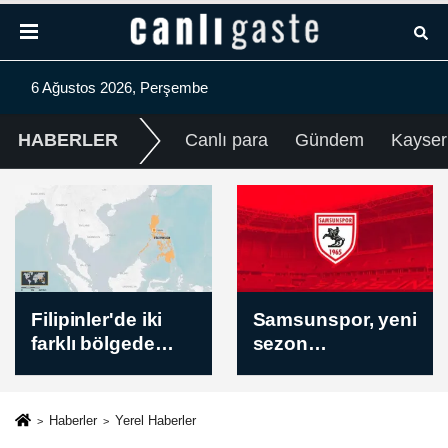
6 Ağustos 2026, Perşembe
HABERLER
Canlı para
Gündem
Kayser
e iki
Samsunspor, yeni
TFF ile Tre
gede
sezon
arasındaki 
gelen
hazırlıklarını
sponsorlu
sürdürdü
sözleşmes
nda 4
uzatıldı
Haberler
Yerel Haberler