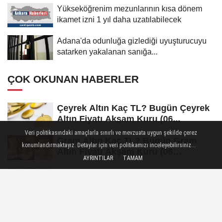
Yükseköğrenim mezunlarının kısa dönem
ikamet izni 1 yıl daha uzatılabilecek
Adana'da odunluğa gizlediği uyuşturucuyu
satarken yakalanan sanığa...
ÇOK OKUNAN HABERLER
Çeyrek Altın Kaç TL? Bugün Çeyrek
Altın Fiyatı Akşam Kuru (06...
Veri politikasındaki amaçlarla sınırlı ve mevzuata uygun şekilde çerez
Gram Altın Kaç TL? Bugün Gram
konumlandırmaktayız. Detaylar için veri politikamızı inceleyebilirsiniz...
Altın Fiyatı Akşam Kuru (06
AYRINTILAR
TAMAM
Ağustos...
Euro Kaç TL? Güncel EUR/TL Akşam
Kuru (06 Ağustos 2026)