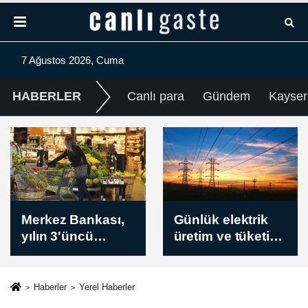
7 Ağustos 2026, Cuma
HABERLER
Canlı para
Gündem
Kayser
Günlük elektrik
Borsa güne
üretim ve tüketim
yükselişle başladı
verileri / 7
Ağustos 2026
Haberler
Yerel Haberler