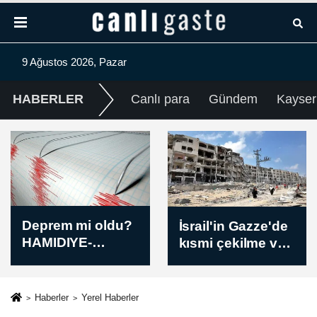
9 Ağustos 2026, Pazar
HABERLER
Canlı para
Gündem
Kayser
İsrail'in Gazze'de
Ürdün ve
kısmi çekilme ve
Bahreyn dışişleri
çok uluslu güç
bakanları
konuşlandırma
bölgesel
seçeneğini
gelişmeleri
Haberler
Yerel Haberler
değerlendirdiği
görüştü