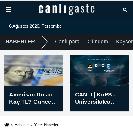
6 Ağustos 2026, Perşembe
HABERLER
Canlı para
Gündem
Kayser
CANLI | KuPS -
CANLI | Inter
Universitatea
Turku - Vaduz
Craiova maçı
maçı başladı
başladı
Haberler
Yerel Haberler