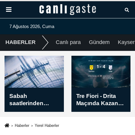
7 Ağustos 2026, Cuma
HABERLER
Canlı para
Gündem
Kayser
Tre Fiori - Drita
Avrupa
Maçında Kazanan
Konferans Ligi |
Belli Oldu! İşte
Hibernian -
Sonuç (1-4)
Skendija 79 Maç
Sonucu: 2-1
Haberler
Yerel Haberler