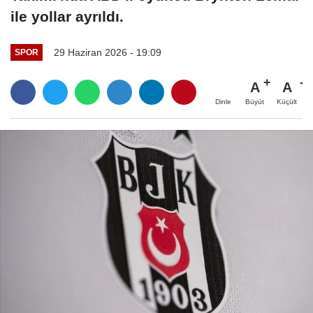
ile yollar ayrıldı.
29 Haziran 2026 - 19:09
SPOR
A
A
Büyüt
Küçült
Dinle