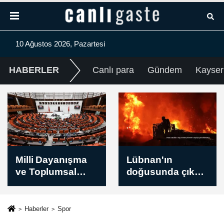
10 Ağustos 2026, Pazartesi
HABERLER
Canlı para
Gündem
Kayser
Milli Dayanışma
Lübnan'ın
ve Toplumsal
doğusunda çıkan
Bütünleşmenin
yangın tarım
Güçlendirilmesin
arazilerine zarar
e Dair Kanun
verdi
Haberler
Spor
Teklifi TBMM