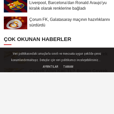
Liverpool, Barcelona'dan Ronald Araujo'yu
kiralık olarak renklerine bağladı
Çorum FK, Galatasaray maçının hazırlıklarını
sürdürdü
ÇOK OKUNAN HABERLER
Çeyrek Altın Kaç TL? Bugün Çeyrek
Veri politikasındaki amaçlarla sınırlı ve mevzuata uygun şekilde çerez
Altın Fiyatı Öğle Kuru (09...
konumlandırmaktayız. Detaylar için veri politikamızı inceleyebilirsiniz...
AYRINTILAR
TAMAM
Çeyrek Altın Kaç TL? Bugün Çeyrek
Altın Fiyatı Akşam Kuru (09...
Gram Altın Kaç TL? Bugün Gram
Altın Fiyatı Öğle Kuru (09 Ağustos...