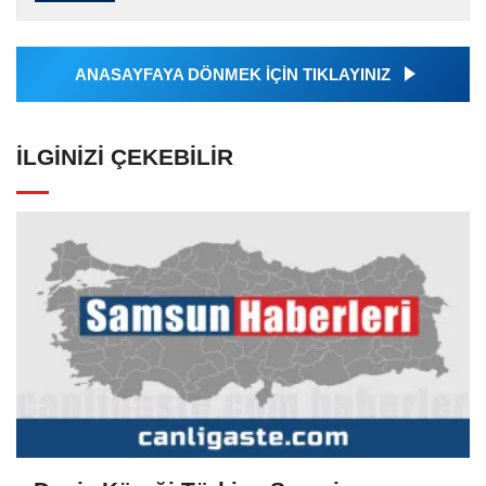
tarafından servis edilmiştir. Anadolu Ajansı
tarafından geçilen tüm...
ANASAYFAYA DÖNMEK İÇİN TIKLAYINIZ
İLGINIZI ÇEKEBILIR