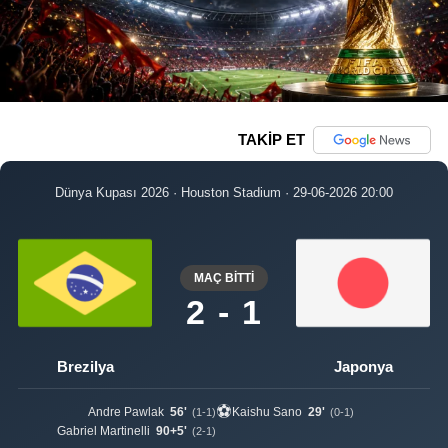
TAKİP ET
Dünya Kupası 2026 · Houston Stadium · 29-06-2026 20:00
MAÇ BİTTİ
2 - 1
Brezilya
Japonya
⚽
Andre Pawlak
56'
Kaishu Sano
29'
(1-1)
(0-1)
Gabriel Martinelli
90+5'
(2-1)