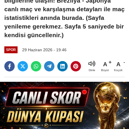
bilgilerine ulaşın! Brezilya - Japonya
canlı maç ve karşılaşma detayları ile maç
istatistikleri anında burada. (Sayfa
yenileme gerekmez. Sayfa 5 saniyede bir
kendisi güncellenir.)
29 Haziran 2026 - 19:46
SPOR
A
A
Büyüt
Küçült
Dinle