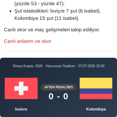
(yüzde 53 - yüzde 47).
Şut istatistikleri: İsviçre 7 şut (6 isabet),
Kolombiya 15 şut (11 isabet).
Canlı skor ve maç gelişmeleri takip ediliyor.
Canlı anlatım ve skor
Dünya Kupası 2026 · Vancouver Stadium · 07-07-2026 23:00
AFTER PENALTIES
0 - 0
Isvicre
Kolombiya