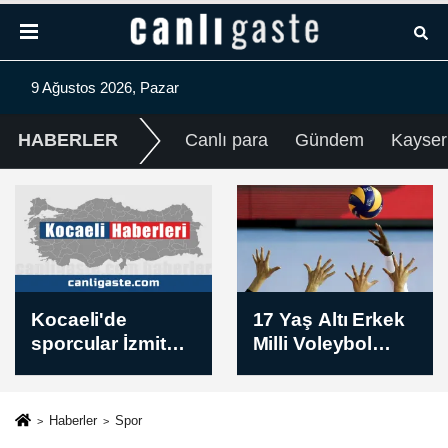
9 Ağustos 2026, Pazar
HABERLER
Canlı para
Gündem
Kayser
17 Yaş Altı Erkek
Spot piyasada
Milli Voleybol
doğal gaz fiyatları
Takımı, Balkan
/ 9 Ağustos 2026
Şampiyonası'nda
ikinci oldu
Haberler
Spor