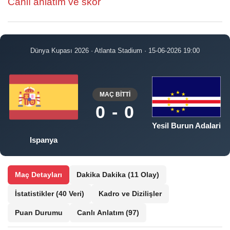
Canlı anlatım ve skor
Dünya Kupası 2026 · Atlanta Stadium · 15-06-2026 19:00
MAÇ BİTTİ
0 - 0
Yesil Burun Adalari
Ispanya
Maç Detayları
Dakika Dakika
(11 Olay)
İstatistikler
(40 Veri)
Kadro ve Dizilişler
Puan Durumu
Canlı Anlatım
(97)