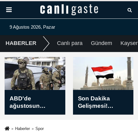
9 Ağustos 2026, Pazar
HABERLER
Canlı para
Gündem
Kayser
Son Dakika
İran Meclisi üyesi
Gelişmesi!
Maliki: Hürmüz
Yemen'deki İran
Boğazı
destekli Husiler:
konusunda
Suudi
Umman'la
Haberler
Spor
Arabistan'ın milli
müzakereler