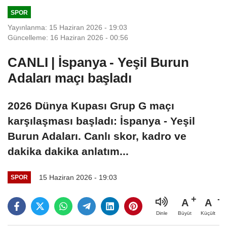
petrol şirketi
sonuçlanma
SPOR
Aramco'nun
aşamasında
Yayınlanma: 15 Haziran 2026 - 19:03
Cizan
Güncelleme: 16 Haziran 2026 - 00:56
bölgesindeki
rafinerisini
CANLI | İspanya - Yeşil Burun
İHA'yla hedef
Adaları maçı başladı
aldık
2026 Dünya Kupası Grup G maçı
karşılaşması başladı: İspanya - Yeşil
Burun Adaları. Canlı skor, kadro ve
dakika dakika anlatım...
15 Haziran 2026 - 19:03
SPOR
A
A
Büyüt
Küçült
Dinle