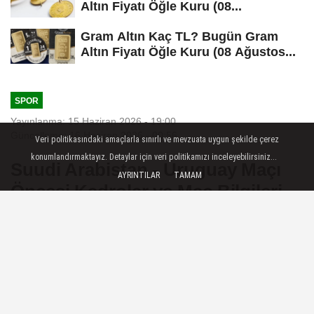
Altın Fiyatı Öğle Kuru (08...
Gram Altın Kaç TL? Bugün Gram
Altın Fiyatı Öğle Kuru (08 Ağustos...
SPOR
Yayınlanma: 15 Haziran 2026 - 19:00
Güncelleme: 16 Haziran 2026 - 00:56
Veri politikasındaki amaçlarla sınırlı ve mevzuata uygun şekilde çerez
konumlandırmaktayız. Detaylar için veri politikamızı inceleyebilirsiniz...
Suudi Arabistan - Uruguay Maçı
AYRINTILAR
TAMAM
Öncesi Kadrolar ve Maç Bilgileri
2026 Dünya Kupası Grup G maçı'nda
Suudi Arabistan ile Uruguay
karşılaşması öncesi kadrolar ve maç
bilgileri açıklandı.