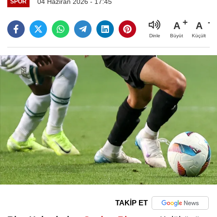
04 Haziran 2026 - 17:45
SPOR
A
A
Büyüt
Küçült
Dinle
TAKİP ET