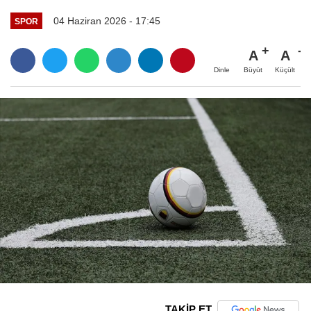
04 Haziran 2026 - 17:45
SPOR
A
A
Büyüt
Küçült
Dinle
TAKİP ET