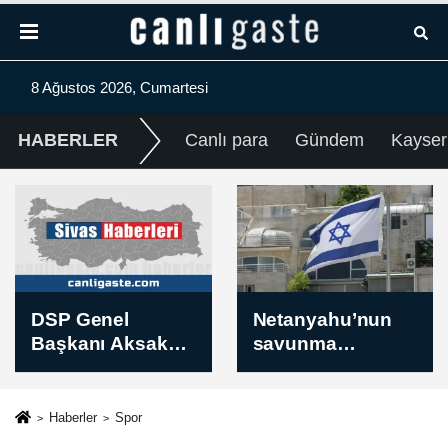
8 Ağustos 2026, Cumartesi
HABERLER
Canlı para
Gündem
Kayser
Netanyahu’nun
ABD'de Myanmar
savunma
ve Güney Sudan
bütçesinde 17
göçmenlerine
milyar dolarlık bir
yönelik Geçici
artış talep ettiği
Koruma Statüsü
Haberler
Spor
bildirildi
sonlandırıldı