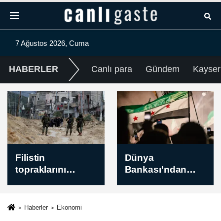
7 Ağustos 2026, Cuma
HABERLER
Canlı para
Gündem
Kayser
Dünya
Kayserispor
Bankası'ndan
Başkanı Ali
Suriye'nin finans
Çamlı'dan
sektörünün
transfer yasağının
modernizasyonu
kaldırılmasıyla
Haberler
Ekonomi
için 100 milyon
ilgili açıklama: