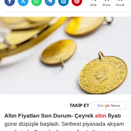
Büyüt
Küçült
Dinle
TAKİP ET
Altın Fiyatları Son Durum-
Çeyrek
altın
fiyatı
güne düşüşle başladı. Serbest piyasada akşam