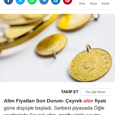
Büyüt
Küçült
Dinle
TAKİP ET
Altın Fiyatları Son Durum-
Çeyrek
altın
fiyatı
güne düşüşle başladı. Serbest piyasada Öğle