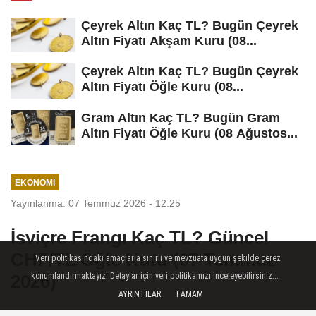
Çeyrek Altın Kaç TL? Bugün Çeyrek
Altın Fiyatı Akşam Kuru (08...
Çeyrek Altın Kaç TL? Bugün Çeyrek
Altın Fiyatı Öğle Kuru (08...
Gram Altın Kaç TL? Bugün Gram
Altın Fiyatı Öğle Kuru (08 Ağustos...
EKONOMI
Yayınlanma: 07 Temmuz 2026 - 12:25
İsviçre Frangı Kaç TL? Güncel
CHF/TL Öğle Kuru (07 Temmuz
Veri politikasındaki amaçlarla sınırlı ve mevzuata uygun şekilde çerez
2026)
konumlandırmaktayız. Detaylar için veri politikamızı inceleyebilirsiniz...
AYRINTILAR
TAMAM