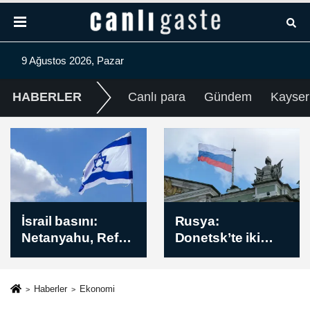
9 Ağustos 2026, Pazar
HABERLER
Canlı para
Gündem
Kayser
Rusya:
Beşiktaş-Hradec
Donetsk’te iki
Kralove rövanş
yerleşim yeri
maçını İsviçreli
kontrolümüze
hakem Urs
geçti
Schnyder
Haberler
Ekonomi
yönetecek