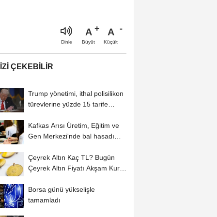
A
A
Büyüt
Küçült
Dinle
IZI ÇEKEBILIR
Trump yönetimi, ithal polisilikon
türevlerine yüzde 15 tarife
uygulayacak
Kafkas Arısı Üretim, Eğitim ve
Gen Merkezi'nde bal hasadı
başladı
Çeyrek Altın Kaç TL? Bugün
Çeyrek Altın Fiyatı Akşam Kuru
(06...
Borsa günü yükselişle
tamamladı