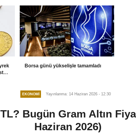
yrek
Borsa günü yükselişle tamamladı
stos
Yayınlanma: 14 Haziran 2026 - 12:30
EKONOMI
 TL? Bugün Gram Altın Fiyat
Haziran 2026)