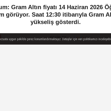
um: Gram Altın fiyatı 14 Haziran 2026 Ö
m görüyor. Saat 12:30 itibarıyla Gram Alt
yükseliş gösterdi.
TAKİP ET
evzuata uygun şekilde çerez konumlandırmaktayız. Detaylar için veri politikamızı inceleyebili
İLGIN