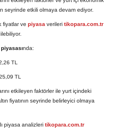
arını etkileyen faktörler ve yurt içi ekonomik
nın seyrinde etkili olmaya devam ediyor.
 fiyatlar ve
piyasa
verileri
tikopara.com.tr
lebiliyor.
n piyasası
nda:
2,26 TL
25,09 TL
rını etkileyen faktörler ile yurt içindeki
ın fiyatının seyrinde belirleyici olmaya
ı piyasa analizleri
tikopara.com.tr