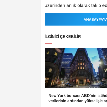
üzerinden anlık olarak takip edi
ANASAYFAYA 
İLGINIZI ÇEKEBILIR
New York borsası ABD'nin isti
verilerinin ardından yükselişle aç