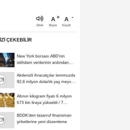
A
A
Büyüt
Küçült
Dinle
IZI ÇEKEBILIR
New York borsası ABD'nin
istihdam verilerinin ardından
yükselişle...
Akdenizli ihracatçılar temmuzda
92,6 milyon dolarlık yaş meyve
ve...
Altının kilogram fiyatı 6 milyon
673 bin liraya yükseldi / 7
Ağustos...
BDDK'den tasarruf finansman
şirketlerine yeni düzenleme