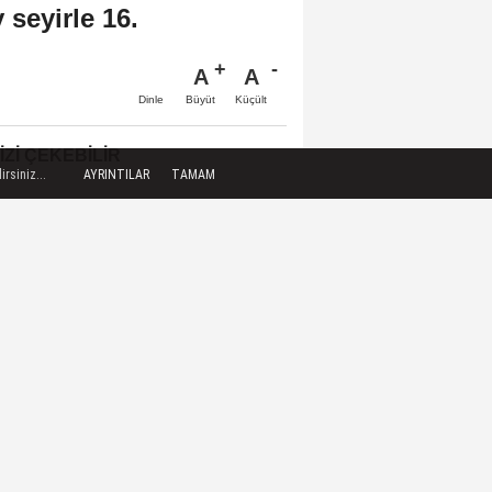
 seyirle 16.
A
A
Büyüt
Küçült
Dinle
IZI ÇEKEBILIR
rsiniz...
AYRINTILAR
TAMAM
New York borsası ABD'nin
istihdam verilerinin ardından
yükselişle...
Akdenizli ihracatçılar temmuzda
92,6 milyon dolarlık yaş meyve
ve...
Altının kilogram fiyatı 6 milyon
673 bin liraya yükseldi / 7
Ağustos...
BDDK'den tasarruf finansman
şirketlerine yeni düzenleme