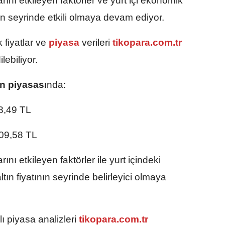
arını etkileyen faktörler ve yurt içi ekonomik
nın seyrinde etkili olmaya devam ediyor.
 fiyatlar ve
piyasa
verileri
tikopara.com.tr
lebiliyor.
ın piyasası
nda:
8,49 TL
09,58 TL
rını etkileyen faktörler ile yurt içindeki
ın fiyatının seyrinde belirleyici olmaya
ı piyasa analizleri
tikopara.com.tr