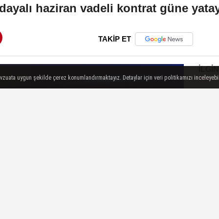
ayalı haziran vadeli kontrat güne yatay
TAKİP ET
İLGIN
evzuata uygun şekilde çerez konumlandırmaktayız. Detaylar için veri politikamızı inceleyebili