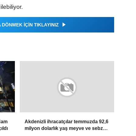
lebiliyor.
DÖNMEK İÇİN TIKLAYINIZ
hdam
Akdenizli ihracatçılar temmuzda 92,6
ıldı
milyon dolarlık yaş meyve ve sebze
ihraç etti