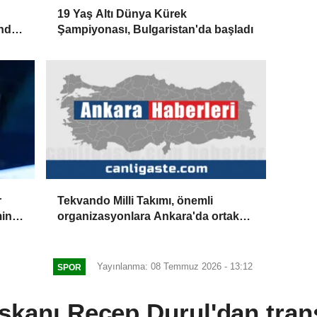
19 Yaş Altı Dünya Kürek
'nda
Şampiyonası, Bulgaristan'da başladı
r
Tekvando Milli Takımı, önemli
minin
organizasyonlara Ankara'da ortak
kampla hazırlanıyor
Yayınlanma: 08 Temmuz 2026 - 13:12
SPOR
şkanı Recep Durul'dan trans