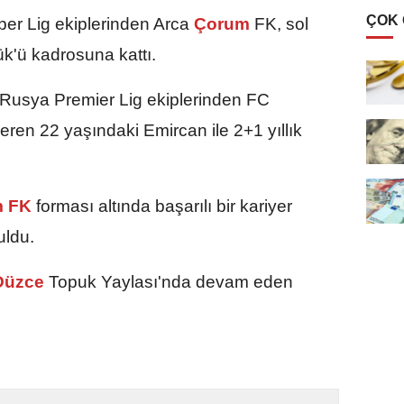
ÇOK
er Lig ekiplerinden Arca
Çorum
FK, sol
k'ü kadrosuna kattı.
 Rusya Premier Lig ekiplerinden FC
ren 22 yaşındaki Emircan ile 2+1 yıllık
m FK
forması altında başarılı bir kariyer
uldu.
üzce
Topuk Yaylası'nda devam eden