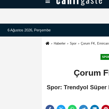
Kayseri Haberleri
Can Radyo Dinle
6 Ağustos 2026, Perşembe
Haberler
Spor
Çorum FK, Emircan 
SPO
Çorum FK
Spor: Trendyol Süper 