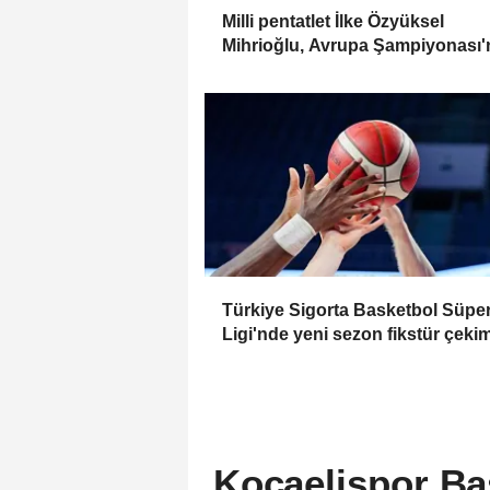
Milli pentatlet İlke Özyüksel
Mihrioğlu, Avrupa Şampiyonası
finale yükseldi
Türkiye Sigorta Basketbol Süpe
Ligi'nde yeni sezon fikstür çeki
ardından
Kocaelispor Ba