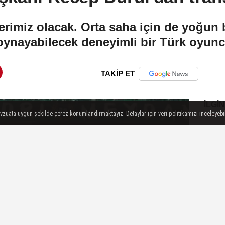
erimiz olacak. Orta saha için de yoğun 
ynayabilecek deneyimli bir Türk oyun
TAKİP ET
İLGIN
evzuata uygun şekilde çerez konumlandırmaktayız. Detaylar için veri politikamızı inceleyebili