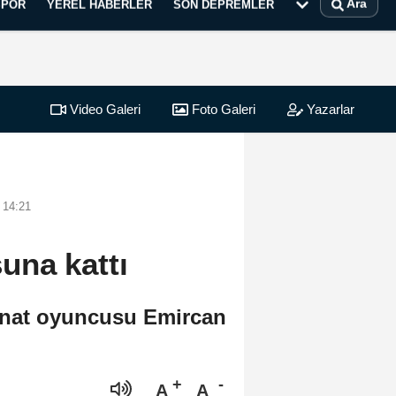
Ara
SPOR
YEREL HABERLER
SON DEPREMLER
Video Galeri
Foto Galeri
Yazarlar
 14:21
una kattı
kanat oyuncusu Emircan
A
A