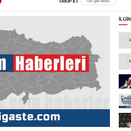
TAKİP ET
İLGIN