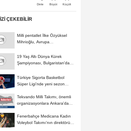
Büyüt
Küçült
Dinle
IZI ÇEKEBILIR
Milli pentatlet İlke Özyüksel
Mihrioğlu, Avrupa
Şampiyonası'nda...
19 Yaş Altı Dünya Kürek
Şampiyonası, Bulgaristan'da
başladı
Türkiye Sigorta Basketbol
Süper Ligi'nde yeni sezon
fikstür çekiminin...
Tekvando Milli Takımı, önemli
organizasyonlara Ankara'da
ortak kampla...
Fenerbahçe Medicana Kadın
Voleybol Takımı'nın direktörü
Pelin Çelik...