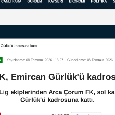
CANLI PARA
GÜNDEM
KAYSERI
EKONOMI
POLITIKA
Künye
İletişim
Yayın İlkelerimiz
Gürlük'ü kadrosuna kattı
Yayınlanma: 08 Temmuz 2026 - 13:27
Güncelleme: 08 Temmuz 2026 -
R
, Emircan Gürlük'ü kadros
Lig ekiplerinden Arca Çorum FK, sol 
Gürlük'ü kadrosuna kattı.