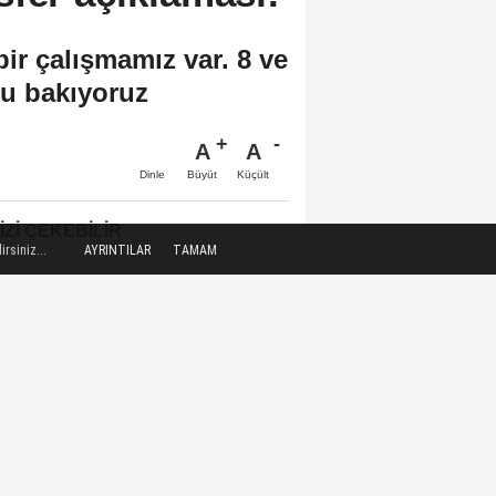
bir çalışmamız var. 8 ve
cu bakıyoruz
A
A
Büyüt
Küçült
Dinle
IZI ÇEKEBILIR
rsiniz...
AYRINTILAR
TAMAM
Milli pentatlet İlke Özyüksel
Mihrioğlu, Avrupa
Şampiyonası'nda...
19 Yaş Altı Dünya Kürek
Şampiyonası, Bulgaristan'da
başladı
Türkiye Sigorta Basketbol
Süper Ligi'nde yeni sezon