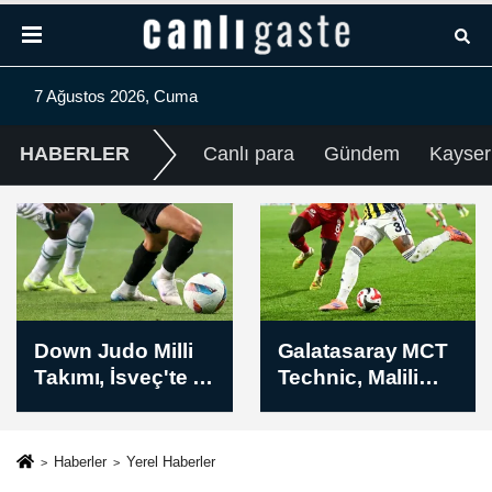
7 Ağustos 2026, Cuma
HABERLER
Canlı para
Gündem
Kayser
Galatasaray MCT
Galatasaray, milli
Technic, Malili
voleybolcu Efe
basketbolcu
Mandıracı ile 2
Oumar Ballo'yu
yıllık sözleşme
transfer etti
imzaladı
Haberler
Yerel Haberler