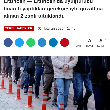
Erzincan — Erzincan'da uyuşturucu
ticareti yaptıkları gerekçesiyle gözaltına
alınan 2 zanlı tutuklandı.
02 Haziran 2026 - 18:45
YEREL HABERLER
A
A
Büyüt
Küçült
Dinle