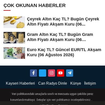
ÇOK OKUNAN HABERLER
Çeyrek Altın Kaç TL? Bugün Çeyrek
Altın Fiyatı Akşam Kuru (06...
Gram Altın Kaç TL? Bugün Gram
Altın Fiyatı Akşam Kuru (06
Ağustos...
Euro Kaç TL? Güncel EUR/TL Akşam
Kuru (06 Ağustos 2026)
Kayseri Haberleri
Can Radyo Dinle
Künye
İletişim
Yayın İlkelerimiz
Çerez Politikası
Gizlilik İlkeleri
Veri politikasındaki amaçlarla sınırlı ve mevzuata uygun şekilde çerez
konumlandırmaktayız. Detaylar için veri politikamızı inceleyebilirsiniz...