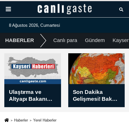
8 Ağustos 2026, Cumartesi
HABERLER
Canlı para
Gündem
Kayser
Son Dakika
Fenerbahçe'de
Gelişmesi! Bakan
Sturm Graz maçı
Fidan: “(Rusya-
hazırlıkları devam
Ukrayna)
etti
Yıpratma cephe
Haberler
Yerel Haberler
gerisindeki