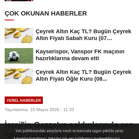
ÇOK OKUNAN HABERLER
Çeyrek Altın Kaç TL? Bugün Çeyrek
Altın Fiyatı Sabah Kuru (07
Ağustos...
Kayserispor, Vanspor FK maçının
hazırlıklarına devam etti
Çeyrek Altın Kaç TL? Bugün Çeyrek
Altın Fiyatı Öğle Kuru (08...
YEREL HABERLER
Yayınlanma: 10 Mayıs 2026 - 11:33
İsrail'in Gazze'ye saldırılarında can
Veri politikasındaki amaçlarla sınırlı ve mevzuata uygun şekilde çerez
kaybı 72 bin 737'ye yükseldi
konumlandırmaktayız. Detaylar için veri politikamızı inceleyebilirsiniz...