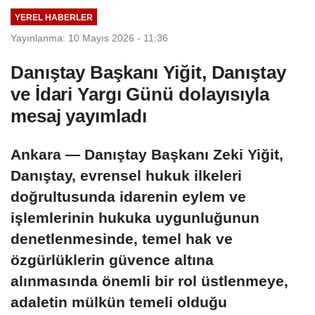
yıpratmaya
YEREL HABERLER
dönüştüğü
Yayınlanma: 10 Mayıs 2026 - 11:36
zaman konu
millet olarak var
Danıştay Başkanı Yiğit, Danıştay
olup olmamaya
ve İdari Yargı Günü dolayısıyla
gelir. Elinizdeki en
son imkan neyse
mesaj yayımladı
onu kullanırsınız”
Ankara — Danıştay Başkanı Zeki Yiğit,
Danıştay, evrensel hukuk ilkeleri
doğrultusunda idarenin eylem ve
işlemlerinin hukuka uygunluğunun
denetlenmesinde, temel hak ve
özgürlüklerin güvence altına
alınmasında önemli bir rol üstlenmeye,
adaletin mülkün temeli olduğu