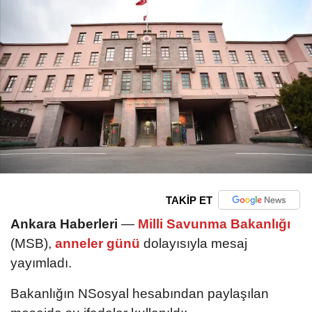
TAKİP ET
Ankara Haberleri
—
Milli Savunma Bakanlığı
(MSB),
anneler günü
dolayısıyla mesaj
yayımladı.
Bakanlığın NSosyal hesabından paylaşılan