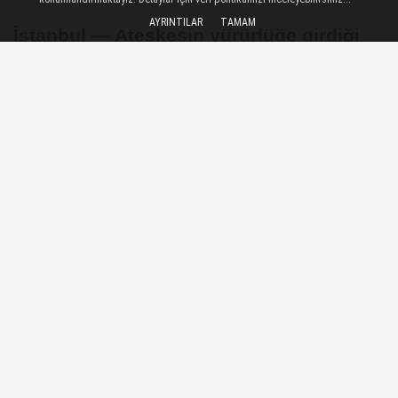
AYRINTILAR
TAMAM
İstanbul — Ateşkesin yürürlüğe girdiği
10 Ekim 2025'ten bu yana İsrail'in
saldırılarında 851 Filistinli hayatını
kaybetti
10 Mayıs 2026 - 11:33
YEREL HABERLER
A
A
Büyüt
Küçült
Dinle